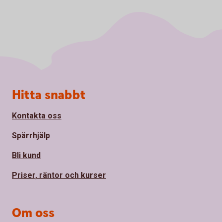
Sidfot
Hitta snabbt
Kontakta oss
Spärrhjälp
Bli kund
Priser, räntor och kurser
Om oss