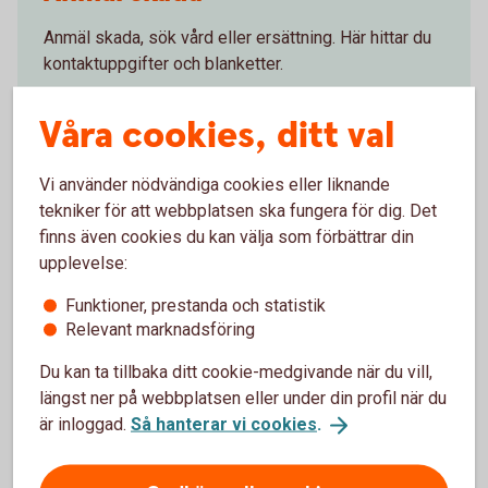
Anmäl skada, sök vård eller ersättning. Här hittar du
kontaktuppgifter och blanketter.
Vad händer vid
skada?
Våra cookies, ditt val
Vi använder nödvändiga cookies eller liknande
tekniker för att webbplatsen ska fungera för dig. Det
Försäkringsgivare
finns även cookies du kan välja som förbättrar din
upplevelse:
Swedbank Försäkring
AB
Funktioner, prestanda och statistik
Relevant marknadsföring
Du kan ta tillbaka ditt cookie-medgivande när du vill,
längst ner på webbplatsen eller under din profil när du
Välj innehåll i pensionsplanen
är inloggad.
Så hanterar vi cookies
.
Pensionssparande