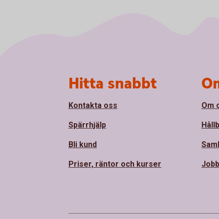
Sidfot
Hitta snabbt
Om
Kontakta oss
Om 
Spärrhjälp
Håll
Bli kund
Sam
Priser, räntor och kurser
Jobb