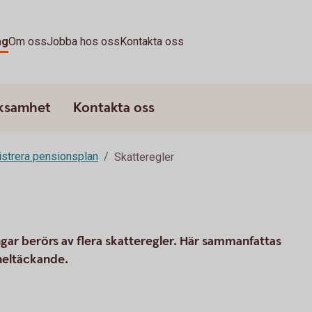
ag
Om oss
Jobba hos oss
Kontakta oss
rksamhet
Kontakta oss
strera pensionsplan
Skatteregler
gar berörs av flera skatteregler. Här sammanfattas
heltäckande.