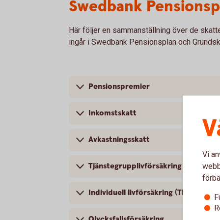
Swedbank Pensionsp
Här följer en sammanställning över de skatt
ingår i Swedbank Pensionsplan och Grundsk
Pensionspremier
Inkomstskatt
V
Avkastningsskatt
Vi an
Tjänstegrupplivförsäkring – TGL
webbp
förbä
Individuell livförsäkring (TNUG)
F
R
Olycksfallsförsäkring