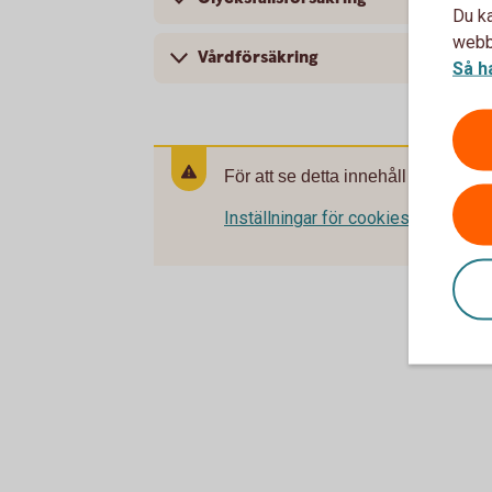
Du ka
webbp
Vårdförsäkring
Så h
För att se detta innehåll behöver d
Inställningar för cookies