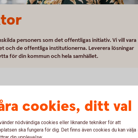
ktor
ilda personers som det offentligas initiativ. Vi vill vara
et och de offentliga institutionerna. Leverera lösningar
nytta för din kommun och hela samhället.
åra cookies, ditt val
tlig sektor – en positiv kraft i
vänder nödvändiga cookies eller liknande tekniker för att
latsen ska fungera för dig. Det finns även cookies du kan välj
ttrar din upplevelse: