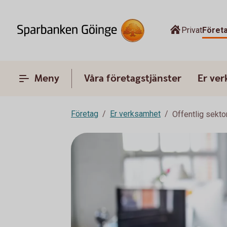
Privat
Föret
Meny
Våra företagstjänster
Er ve
Företag
Er verksamhet
Offentlig sekto