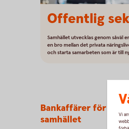
Offentlig se
Samhället utvecklas genom såväl ensk
en bro mellan det privata näringsliv
och starta samarbeten som är till 
V
Bankaffärer för offen
Vi an
samhället
webbp
förbä