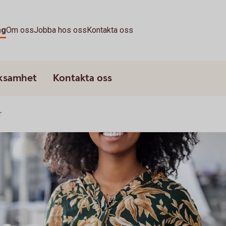
ag
Om oss
Jobba hos oss
Kontakta oss
rksamhet
Kontakta oss
r