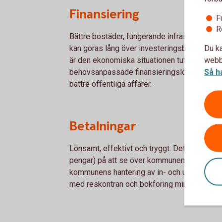
Finansiering
F
R
Bättre bostäder, fungerande infrastruktur. V
Du ka
kan göras lång över investeringsbehoven i 
webbp
är den ekonomiska situationen tuff. Med vå
Så h
behovsanpassade finansieringslösningar skap
bättre offentliga affärer.
Betalningar
Lönsamt, effektivt och tryggt. Det finns myck
pengar) på att se över kommunens betalnings
kommunens hantering av in- och utgående bet
med reskontran och bokföring mindre.