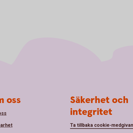
 oss
Säkerhet och
integritet
oss
barhet
Ta tillbaka cookie-medgiva