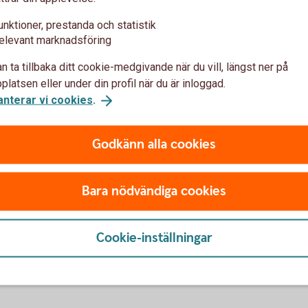
Placeringar
unktioner, prestanda och statistik
elevant marknadsföring
ård, omsorg och skolor. Listan
Tillfälliga överskott eller lån
n ta tillbaka ditt cookie-medgivande när du vill, längst ner på
Sveriges kommuner. Samtidigt
offentlig sektor finns kapital
latsen eller under din profil när du är inloggad.
ra smarta och
Vi har ett komplett urval av p
anterar vi cookies
.
ar du rätt förutsättningar för
särskild etik- och miljöinriktnin
Godkänn alla cookies
Digitala tjänster
Bara nödvändiga cookies
et att tjäna (både tid och
Nya lösningar som gör vardage
flöden. Med våra tjänster blir
kunder) skapar framåtanda och bi
Cookie-inställningar
alningar enklare, och arbetet
som ger kommuner och landstin
kommunikationen med kommuni
företag.