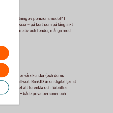
gsiktig förvaltning av pensionsmedel? I
 som måste växa – på kort som på lång sikt.
laceringsalternativ och fonder, många med
g.
n enklare för våra kunder (och deras
drar till tillväxt. BankID är en digital tjänst
g möjlighet att förenkla och förbättra
nvånarna – både privatpersoner och