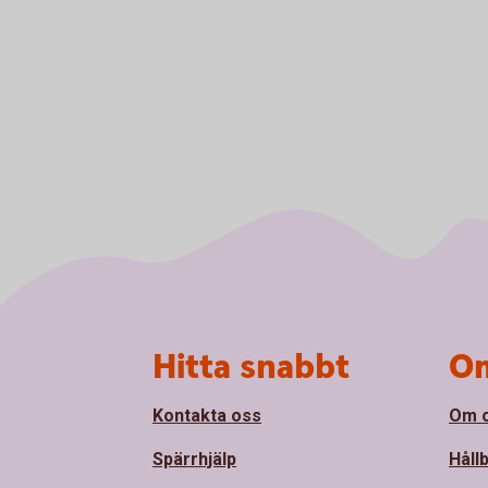
Sidfot
Hitta snabbt
Om
Kontakta oss
Om 
Spärrhjälp
Håll