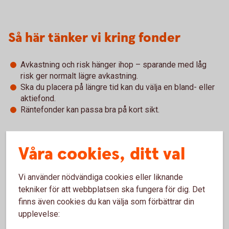
Så här tänker vi kring fonder
Avkastning och risk hänger ihop – sparande med låg
risk ger normalt lägre avkastning.
Ska du placera på längre tid kan du välja en bland- eller
aktiefond.
Räntefonder kan passa bra på kort sikt.
Våra cookies, ditt val
Våra populäraste fonder
Vi använder nödvändiga cookies eller liknande
Ibland är det svårt att välja. Få inspiration och tips.
tekniker för att webbplatsen ska fungera för dig. Det
finns även cookies du kan välja som förbättrar din
Fondinspiration
(swedbank-aktiellt.se)
upplevelse: