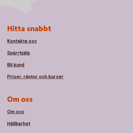
Sidfot
Hitta snabbt
Kontakta oss
Spärrhjälp
Bli kund
Priser, räntor och kurser
Om oss
Om oss
Hållbarhet