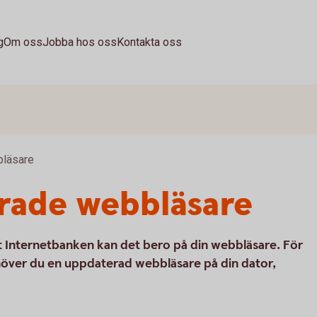
g
Om oss
Jobba hos oss
Kontakta oss
läsare
ade webbläsare
Internetbanken kan det bero på din webbläsare. För
över du en uppdaterad webbläsare på din dator,