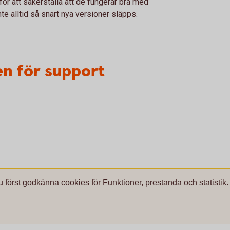
ör att säkerställa att de fungerar bra med
e alltid så snart nya versioner släpps.
en för support
u först godkänna cookies för Funktioner, prestanda och statistik.