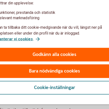
ttrar din upplevelse:
unktioner, prestanda och statistik
elevant marknadsföring
n ta tillbaka ditt cookie-medgivande när du vill, längst ner på
latsen eller under din profil när du är inloggad.
anterar vi cookies
.
en uppdaterad webbläsare?
Godkänn alla cookies
de säkraste och minskar risken för intrång
Bara nödvändiga cookies
rat operativsystem.
Cookie-inställningar
e versioner av webbläsare och
jer funktionaliteten och säkerheten på våra
 vi stödja äldre, föråldrade versioner.