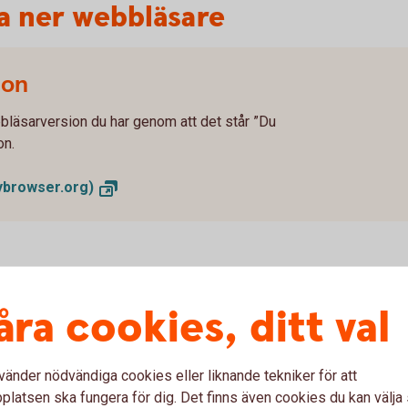
da ner webbläsare
ion
bläsarversion du har genom att det står ”Du
on.
browser.org)
ebbläsare från leverantörerna
åra cookies, ditt val
äldre version än den vi rekommenderar kan du
vänder nödvändiga cookies eller liknande tekniker för att
latsen ska fungera för dig. Det finns även cookies du kan välj