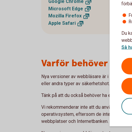
Google
Chrome
förbä
Microsoft
Edge
F
Mozilla
Firefox
R
Apple
Safari
Du ka
webbp
Så h
Varför behöver jag 
Nya versioner av webbläsare är i allmänhet 
eller andra typer av säkerhetshot.
Tänk på att du också behöver ha ett uppdate
Vi rekommenderar inte att du använder äldr
operativsystem, eftersom de inte alltid stöd
webbplatser och Internetbanken. Ibland slutar