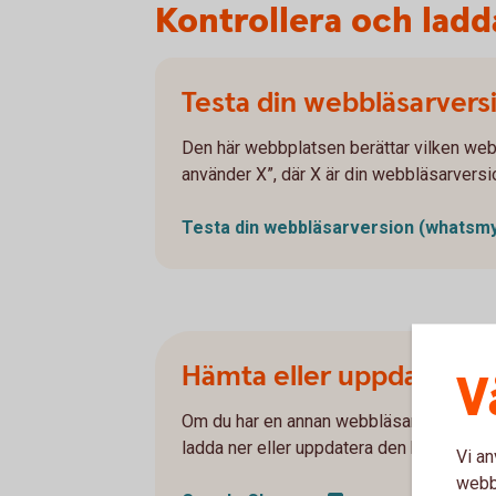
Kontrollera och lad
Testa din webbläsarvers
Den här webbplatsen berättar vilken web
använder X”, där X är din webbläsarversi
Testa din webbläsarversion
(whatsmy
Hämta eller uppdatera w
V
Om du har en annan webbläsare eller en 
ladda ner eller uppdatera den här.
Vi an
webbp