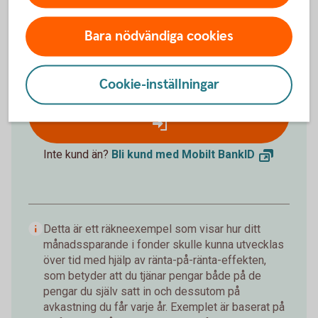
Förväntat sparbelopp om 10 år
172 019 kr
Bara nödvändiga cookies
Insättningar från dig är 120 000 kr.
Förväntad
avkastning är +52 019 kr.
Cookie-inställningar
Logga in och börja månadsspara
Inte kund än?
Bli kund med Mobilt
BankID
Detta är ett räkneexempel som visar hur ditt
månadssparande i fonder skulle kunna utvecklas
över tid med hjälp av ränta-på-ränta-effekten,
som betyder att du tjänar pengar både på de
pengar du själv satt in och dessutom på
avkastning du får varje år. Exemplet är baserat på