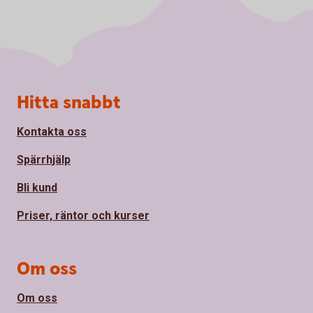
Sidfot
Hitta snabbt
Kontakta oss
Spärrhjälp
Bli kund
Priser, räntor och kurser
Om oss
Om oss