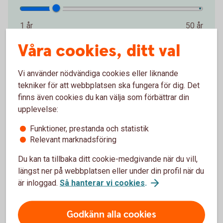
1 år
50 år
Våra cookies, ditt val
år
Startbelopp (kr)
Vi använder nödvändiga cookies eller liknande
tekniker för att webbplatsen ska fungera för dig. Det
finns även cookies du kan välja som förbättrar din
0 kr
2 000 000 kr
upplevelse:
kr
Funktioner, prestanda och statistik
Relevant marknadsföring
Avkastning per år (%)
Du kan ta tillbaka ditt cookie-medgivande när du vill,
längst ner på webbplatsen eller under din profil när du
0 %
15 %
är inloggad.
Så hanterar vi cookies
.
%
Godkänn alla cookies