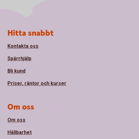
Sidfot
Hitta snabbt
Kontakta oss
Spärrhjälp
Bli kund
Priser, räntor och kurser
Om oss
Om oss
Hållbarhet