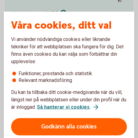
kr
Avkastning per år (%)
Våra cookies, ditt val
0 %
15 %
Vi använder nödvändiga cookies eller liknande
tekniker för att webbplatsen ska fungera för dig. Det
%
finns även cookies du kan välja som förbättrar din
Förväntat sparbelopp om 10 år
upplevelse:
172 019 kr
Funktioner, prestanda och statistik
Relevant marknadsföring
Insättningar från dig är 120 000 kr.
Förväntad
avkastning är +52 019 kr.
Du kan ta tillbaka ditt cookie-medgivande när du vill,
längst ner på webbplatsen eller under din profil när du
är inloggad.
Så hanterar vi cookies
.
Logga in och börja månadsspara
Godkänn alla cookies
Inte kund än?
Bli kund med Mobilt
BankID