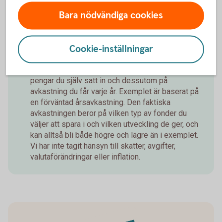
Bara nödvändiga cookies
Detta är ett räkneexempel som visar hur ditt
Cookie-inställningar
månadssparande i fonder skulle kunna utvecklas
över tid med hjälp av ränta-på-ränta-effekten,
som betyder att du tjänar pengar både på de
pengar du själv satt in och dessutom på
avkastning du får varje år. Exemplet är baserat på
en förväntad årsavkastning. Den faktiska
avkastningen beror på vilken typ av fonder du
väljer att spara i och vilken utveckling de ger, och
kan alltså bli både högre och lägre än i exemplet.
Vi har inte tagit hänsyn till skatter, avgifter,
valutaförändringar eller inflation.