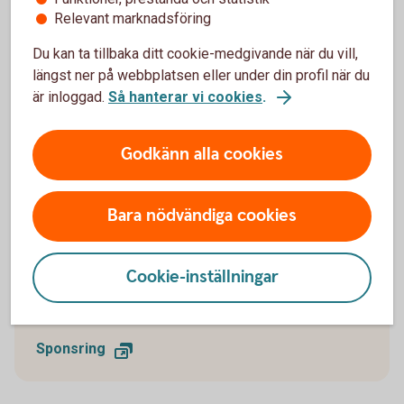
Relevant marknadsföring
Du kan ta tillbaka ditt cookie-medgivande när du vill,
längst ner på webbplatsen eller under din profil när du
är inloggad.
Så hanterar vi cookies
.
1710059516
Vi ger tillbaka
Godkänn alla cookies
För oss är det naturligt att engagera oss i vårt
närområde. Genom att driva en framgångsrik
bankverksamhet kan vi återinvestera vår vinst i
Bara nödvändiga cookies
samhället och skapa fler möjligheter för alla som bor
och verkar i vår region.
Cookie-inställningar
Vi vill stötta de föreningar som varje dag ger mening
och sammanhang åt många människor.
Sponsring