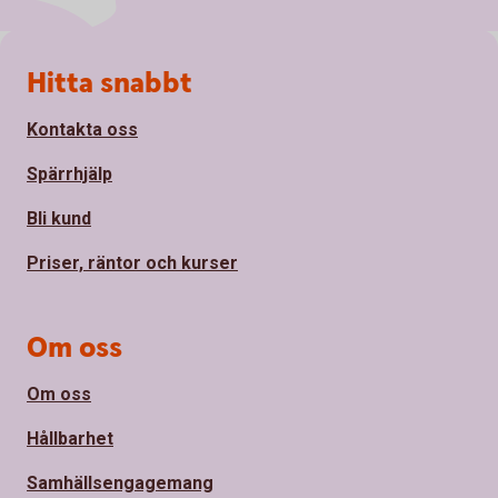
Sidfot
Hitta snabbt
Kontakta oss
Spärrhjälp
Bli kund
Priser, räntor och kurser
Om oss
Om oss
Hållbarhet
Samhällsengagemang