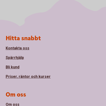
Sidfot
Hitta snabbt
Kontakta oss
Spärrhjälp
Bli kund
Priser, räntor och kurser
Om oss
Om oss