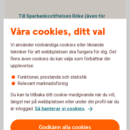
Till Sparbanksstiftelsen Röke (även för
Perstorp)
Våra cookies, ditt val
Till Sparbanksstiftelsen
Vinslöv
Vi använder nödvändiga cookies eller liknande
tekniker för att webbplatsen ska fungera för dig. Det
finns även cookies du kan välja som förbättrar din
upplevelse:
Sparbanksidén
Funktioner, prestanda och statistik
Alla Sparbanker har samma grundläggande värderingar och
Relevant marknadsföring
arbetar med sin unika affärsmodell utifrån tre
Du kan ta tillbaka ditt cookie-medgivande när du vill,
grundläggande principer:
längst ner på webbplatsen eller under din profil när du
Den lokala geografiska marknaden och kunderna i fokus
är inloggad.
Så hanterar vi cookies
.
Värnandet om långsiktighet och måttligt risktagande i
alla finansiella beslut
En ägarform utan enskild vinstmaximerande huvudman,
Godkänn alla cookies