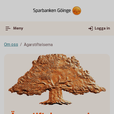
Meny
Logga in
Om oss
Ägarstiftelserna