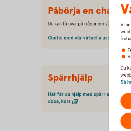
V
Påbörja en chatt fö
Du kan få svar på frågor om våra produkter
Vi an
webbp
Chatta med vår virtuella
assistent
förbä
F
R
Du ka
Spärrhjälp
webbp
Så h
Här får du hjälp med spärr av BankID,
dosa,
kort