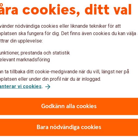
åra cookies, ditt val
r snabbast hjälp
 och tjänster och guidning till personlig hjälp.
vänder nödvändiga cookies eller liknande tekniker för att
latsen ska fungera för dig. Det finns även cookies du kan välj
ttrar din upplevelse:
unktioner, prestanda och statistik
elevant marknadsföring
n ta tillbaka ditt cookie-medgivande när du vill, längst ner på
Om du inte är nöjd
latsen eller under din profil när du är inloggad.
anterar vi cookies
.
Så här gör du för att lämna ett
Godkänn alla cookies
klagomål
Bara nödvändiga cookies