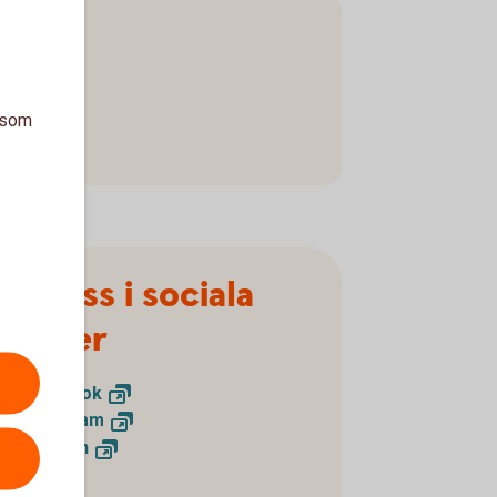
a som
Följ oss i sociala
medier
Facebook
Instagram
LinkedIn