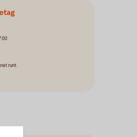
etag
7.00
net runt.