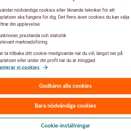
an.
vänder nödvändiga cookies eller liknande tekniker för att
latsen ska fungera för dig. Det finns även cookies du kan välj
ttrar din upplevelse:
unktioner, prestanda och statistik
elevant marknadsföring
n ta tillbaka ditt cookie-medgivande när du vill, längst ner på
Helena Strid
latsen eller under din profil när du är inloggad.
Kundtjänstrådgivare
anterar vi cookies
.
0451-
55984
E-
post
Godkänn alla cookies
Lina Löfquist
Bara nödvändiga cookies
Privatrådgivare
0451-
55981
E-
post
Cookie-inställningar