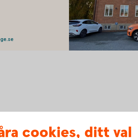
nge.se
Kontoret Röke
okad rådgivning och spontanbesök.
åra cookies, ditt val