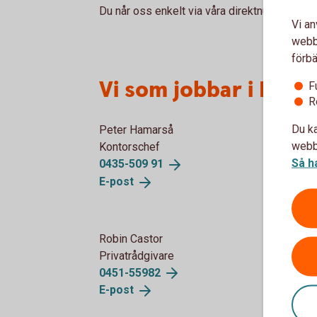
Du når oss enkelt via våra direktnummer ned
Vi an
webbp
förbä
Vi som jobbar i Röke
F
R
Du ka
Peter Hamarså
webbp
Kontorschef
Så h
0435-509
91
E-
post
Robin Castor
Privatrådgivare
0451-
55982
E-
post