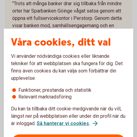
"Trots att många banker drar sig tillbaka från mindre
orter har Sparbanken Göinge vågat satsa genom att
öppna ett fullservicekontor i Perstorp. Genom detta
visar banken mod, samhällsengagemang och en
stark vilja att bidra till ortens utveckling. Med sin
Våra cookies, ditt val
långa tradition av stöd via stiftelsen och fokus på
hållbarhet är Sparbanken Göinge en viktig aktör och
förebild inom näringslivet som kombinerar
Vi använder nödvändiga cookies eller liknande
affärsmässighet med ansvarstagande, och skapar
tekniker för att webbplatsen ska fungera för dig. Det
både trygghet och tillväxt."
finns även cookies du kan välja som förbättrar din
upplevelse:
Vi riktar ett stort tack till alla kunder och alla ni
som har röstat på oss och gör det möjligt för oss att
Funktioner, prestanda och statistik
fortsätta växa och vara en riktig bank.
Relevant marknadsföring
Du kan ta tillbaka ditt cookie-medgivande när du vill,
längst ner på webbplatsen eller under din profil när du
är inloggad.
Så hanterar vi cookies
.