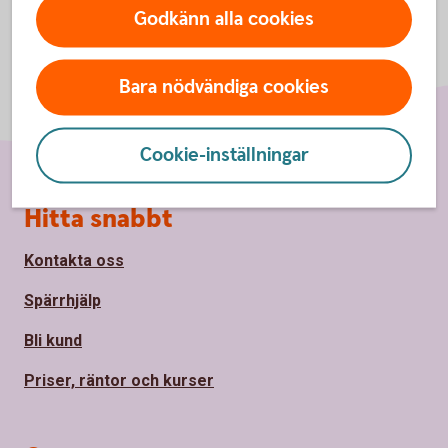
Godkänn alla cookies
Bara nödvändiga cookies
Cookie-inställningar
Sidfot
Hitta snabbt
Kontakta oss
Spärrhjälp
Bli kund
Priser, räntor och kurser