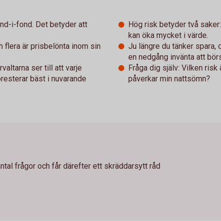
nd-i-fond. Det betyder att
Hög risk betyder två saker
kan öka mycket i värde.
 flera är prisbelönta inom sin
Ju längre du tänker spara, d
en nedgång invänta att bör
altarna ser till att varje
Fråga dig själv: Vilken risk 
resterar bäst i nuvarande
påverkar min nattsömn?
antal frågor och får därefter ett skräddarsytt råd