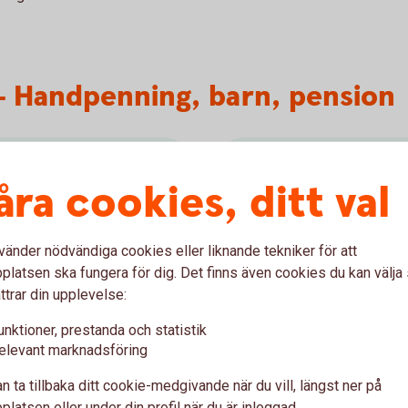
 – Handpenning, barn, pension
åra cookies, ditt val
Djärv
r möjligheten att se dina
För dig är det avkastning 
vänder nödvändiga cookies eller liknande tekniker för att
börsen går upp och ned.
att riskera en del av dina 
latsen ska fungera för dig. Det finns även cookies du kan välj
gå upp.
ttrar din upplevelse:
Risknivå:
Medel
unktioner, prestanda och statistik
Spartid:
Gärna minst 5 år
elevant marknadsföring
n ta tillbaka ditt cookie-medgivande när du vill, längst ner på
Köp Selection
100
latsen eller under din profil när du är inloggad.