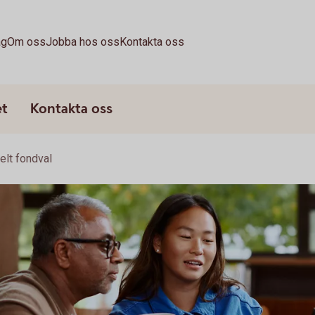
ag
Om oss
Jobba hos oss
Kontakta oss
et
Kontakta oss
elt fondval