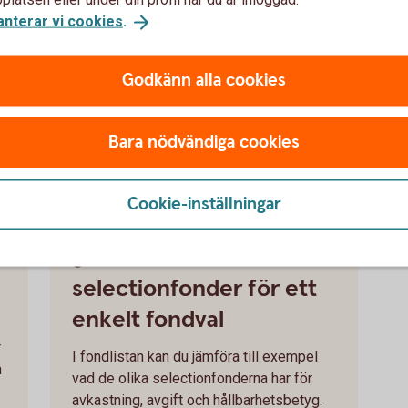
anterar vi cookies
.
Godkänn alla cookies
ning.
Bara nödvändiga cookies
 det enda du behöver
Cookie-inställningar
Jämför våra 5
selectionfonder för ett
enkelt fondval
r
I fondlistan kan du jämföra till exempel
h
vad de olika selectionfonderna har för
avkastning, avgift och hållbarhetsbetyg.