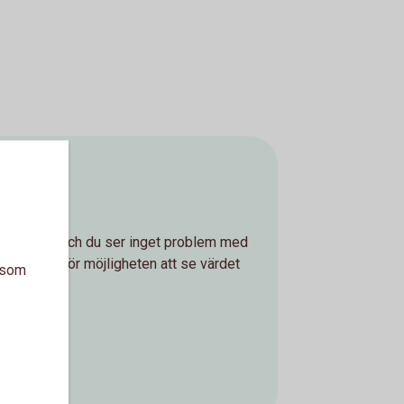
som gäller och du ser inget problem med
sparpengar för möjligheten att se värdet
a som