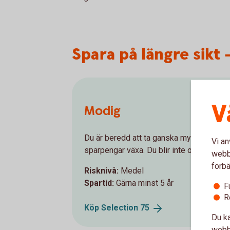
Spara på längre sikt
V
Modig
Du är beredd att ta ganska mycket risk fö
Vi an
sparpengar växa. Du blir inte orolig när 
webbp
förbä
Risknivå:
Medel
Spartid:
Gärna minst 5 år
F
R
Köp Selection
75
Du ka
webbp