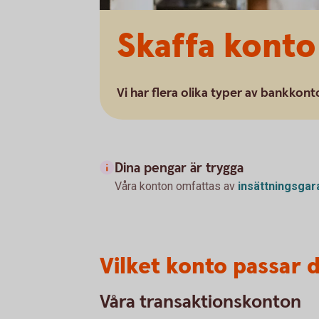
Skaffa konto
Vi har flera olika typer av bankko
Dina pengar är trygga
Våra konton omfattas av
insättningsgar
Vilket konto passar d
Våra transaktionskonton