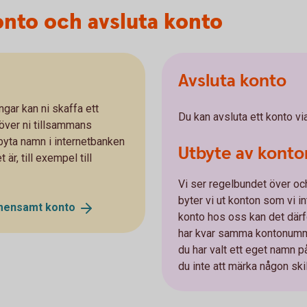
nto och avsluta konto
Avsluta konto
ngar kan ni skaffa ett
Du kan avsluta ett konto via
över ni tillsammans
byta namn i internetbanken
Utbyte av konto
 är, till exempel till
Vi ser regelbundet över och
byter vi ut konton som vi i
emensamt
konto
konto hos oss kan det därfö
har kvar samma kontonummer
du har valt ett eget namn p
du inte att märka någon ski