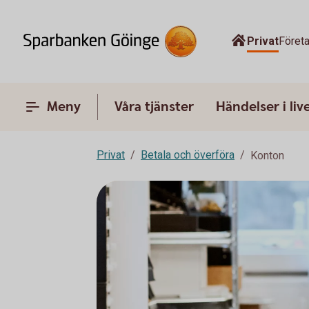
Privat
Föret
Meny
Våra tjänster
Händelser i liv
Privat
Betala och överföra
Konton