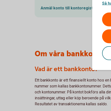
Så h
Anmäl konto till
kontoregistret
Om våra bankkonton
Vad är ett bankkonto?
Ett bankkonto är ett finansiellt konto hos en 
nummer som kallas bankkontonummer. Detta
och kontonummer. På kontot bokförs alla dina
insättningar, uttag eller köp beroende på vil
Resultatet av transaktionerna kallas saldo.