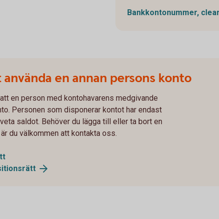
Bankkontonummer, clea
att använda en annan persons konto
bär att en person med kontohavarens medgivande
onto. Personen som disponerar kontot har endast
veta saldot. Behöver du lägga till eller ta bort en
, är du välkommen att kontakta oss.
tt
itionsrätt