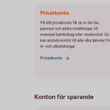
Privatkonto
På ditt privatkonto får du in din lön,
pension och andra insättningar, till
exempel barnbidrag eller studiestöd. Du
kan ansluta kontot till alla våra tjänster fö
in- och utbetalningar.
Privatkonto
Konton för sparande