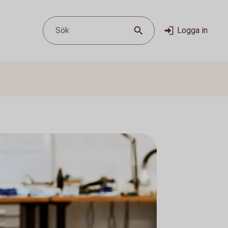
Sök
Logga in