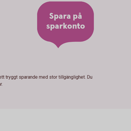
Spara på
sparkonto
tt tryggt sparande med stor tillgänglighet. Du
r.