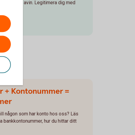
 tryckt på avin. Legitimera dig med
a.
r + Kontonummer =
mer
till någon som har konto hos oss? Läs
a bankkontonummer, hur du hittar ditt