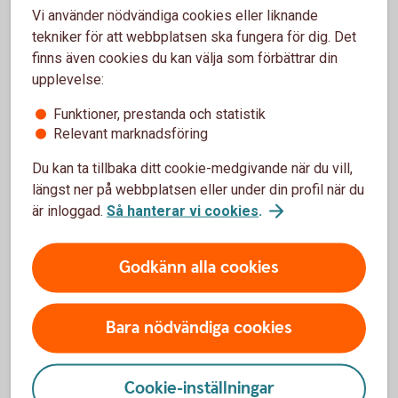
kopieras och användas för kortköp på nätet. Du kan
Vi använder nödvändiga cookies eller liknande
även ansluta kortet manuellt till valfri wallet.
tekniker för att webbplatsen ska fungera för dig. Det
finns även cookies du kan välja som förbättrar din
Ovan gäller inte kreditkort. Dessa kan du ansluta
upplevelse:
först när du fått det fysiska kortet.
Funktioner, prestanda och statistik
Relevant marknadsföring
Du kan ta tillbaka ditt cookie-medgivande när du vill,
längst ner på webbplatsen eller under din profil när du
Wallets endast för bankkort
är inloggad.
Så hanterar vi cookies
.
Mastercard Click to Pay
Godkänn alla cookies
Anslut till Mastercard Click to Pay och slipp knappa
in ditt kortnummer när du handlar online. Välj vilka
Bara nödvändiga cookies
kort du vill ansluta, betala med det du vill.
Gäller endast för våra bankkort Mastercard.
Cookie-inställningar