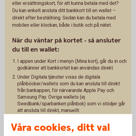
eller ersättningskort, för att kunna betala med det?
Du kan enkelt ansluta ditt bankkort till en wallet –
direkt efter beställning. Sedan kan du betala med
mobilen eller klockan, både i butik och på nätet.
När du väntar på kortet - så ansluter
du till en wallet:
I appen under Kort i menyn (Mina kort), går du in och
godkänner att bankkortet kan användas direkt.
Under Digitala tjänster visas de digitala
plånböcker/wallets som du kan ansluta till direkt
från bankappen, för närvarande Apple Pay och
Samsung Pay. Övriga wallets (ej
Swedbank/sparbanken plånbok) som vi stödjer går
att ansluta till direkt, manuellt.
På kortsidan - under Kortinformation - godkänner du
Våra cookies, ditt val
att kortnumret, CVC och giltighetstid tillfälligt blir
synligt i appen. Kortinformationen kan sedan