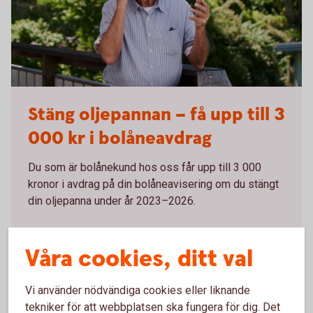
Senior having a serious conversation on the phone
Stäng oljepannan – få upp till 3
000 kr i bolåneavdrag
Du som är bolånekund hos oss får upp till 3 000
kronor i avdrag på din bolåneavisering om du stängt
din oljepanna under år 2023–2026.
Stäng oljepannan –
erbjudande
Våra cookies, ditt val
Vi använder nödvändiga cookies eller liknande
tekniker för att webbplatsen ska fungera för dig. Det