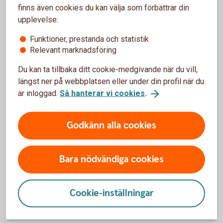
finns även cookies du kan välja som förbättrar din
upplevelse:
Funktioner, prestanda och statistik
Relevant marknadsföring
Du kan ta tillbaka ditt cookie-medgivande när du vill,
längst ner på webbplatsen eller under din profil när du
är inloggad.
Så hanterar vi cookies
.
Friends paying at a café with their phone
Små köp, stora fördelar –
använd kreditkortet!
Godkänn alla cookies
Ska du köpa en ny mikrovågsugn, tv eller kanske en
Bara nödvändiga cookies
robotdammsugare? Använd kreditkortet i så fall! Då
ingår drulleförsäkring, prisgaranti och förlängd
garanti.
Cookie-inställningar
Betal- och kreditkort
Mastercard