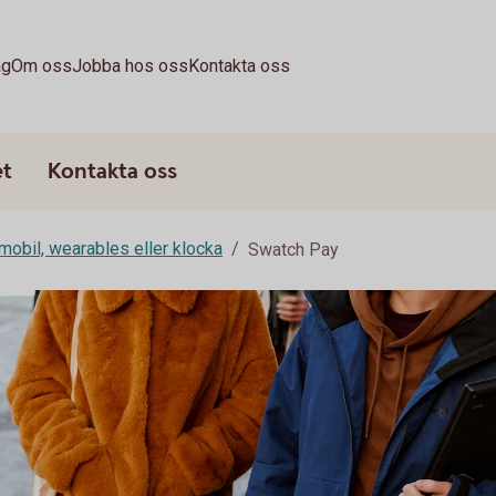
ag
Om oss
Jobba hos oss
Kontakta oss
et
Kontakta oss
mobil, wearables eller klocka
Swatch Pay