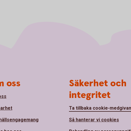
 oss
Säkerhet och
integritet
oss
barhet
Ta tillbaka cookie-medgiva
hällsengagemang
Så hanterar vi cookies