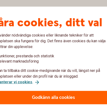
åra cookies, ditt val
vänder nödvändiga cookies eller liknande tekniker för att
latsen ska fungera för dig. Det finns även cookies du kan välj
var om Swatch Pay
ttrar din upplevelse:
unktioner, prestanda och statistik
att betala med?
elevant marknadsföring
n ta tillbaka ditt cookie-medgivande när du vill, längst ner på
 Pay?
latsen eller under din profil när du är inloggad.
anterar vi cookies
.
 Pay?
Godkänn alla cookies