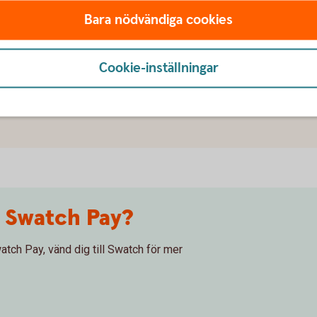
Bara nödvändiga cookies
sprogram när jag handlar med Swatch Pay?
Cookie-inställningar
av med min klocka?
m Swatch Pay?
atch Pay, vänd dig till Swatch för mer