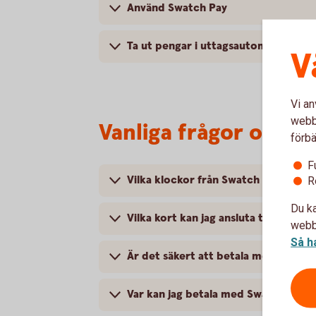
Använd Swatch Pay
Ta ut pengar i uttagsautomat
V
Vi an
webbp
Vanliga frågor och s
förbä
F
Vilka klockor från Swatch fungerar 
R
Du ka
Vilka kort kan jag ansluta till Swatch
webbp
Så h
Är det säkert att betala med Swatch
Var kan jag betala med Swatch Pay?