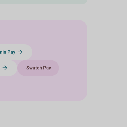
min Pay
y
Swatch Pay