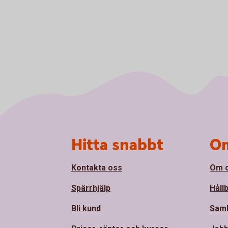
Sidfot
Hitta snabbt
Om
Kontakta oss
Om 
Spärrhjälp
Håll
Bli kund
Sam