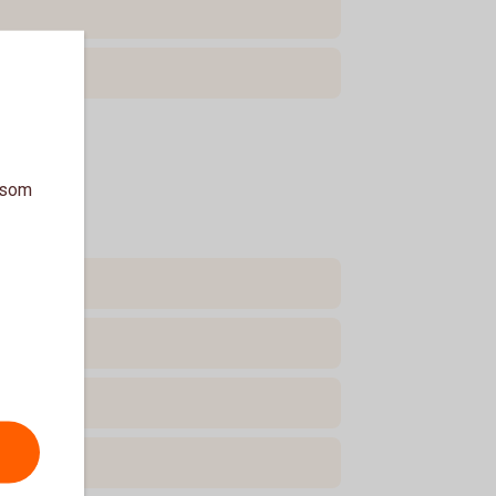
a som