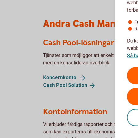
webbp
förbä
Andra Cash Managem
F
R
Cash Pool-lösningar
Du ka
webbp
Tjänster som möjliggör att enkelt optimera f
Så h
med en konsoliderad överblick.
Koncernkonto
Cash Pool
Solution
Kontoinformation
Vi erbjuder färdiga rapporter och möjlighet ti
som kan exporteras till ekonomisystemet. F