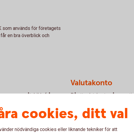
EK som används för företagets
 får en bra överblick och
Valutakonto
ernas pengar åtskilda från
På ett valutakonto går exportin
lp av ett Klientmedelskonto.
till svenska kronor. Importbet
åra cookies, ditt val
samma konto.
Valutakonto
vänder nödvändiga cookies eller liknande tekniker för att