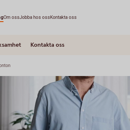
ag
Om oss
Jobba hos oss
Kontakta oss
rksamhet
Kontakta oss
onton