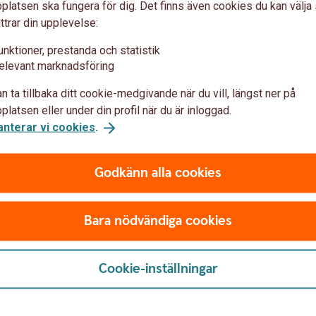
latsen ska fungera för dig. Det finns även cookies du kan välj
ttrar din upplevelse:
ent-lösningar
unktioner, prestanda och statistik
elevant marknadsföring
Bankgironummer
n ta tillbaka ditt cookie-medgivande när du vill, längst ner på
latsen eller under din profil när du är inloggad.
öretagets samlade likviditet
Ditt företags bankgironummer ä
anterar vi cookies
.
dina fakturor. Du kan enkelt 
bankgironummer.
Godkänn alla cookies
Bankgiro
Bara nödvändiga cookies
Cookie-inställningar
ll att skapa egna rapporter
lera sök- och