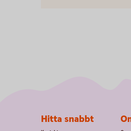
Sidfot
Hitta snabbt
Om