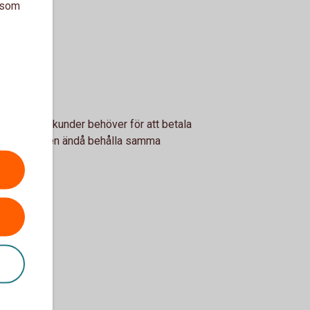
a som
r allt dina kunder behöver för att betala
byta konto men ändå behålla samma