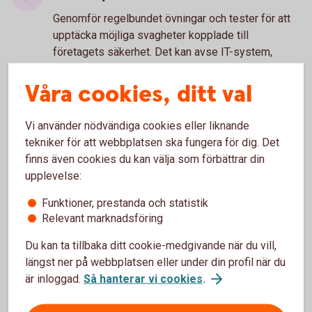
Genomför regelbundet övningar och tester för att
upptäcka möjliga svagheter kopplade till
företagets säkerhet. Det kan avse IT-system,
hantering av viktig och känslig information eller
Våra cookies, ditt val
risker kopplat till medarbetare
Träna medarbetarna
Vi använder nödvändiga cookies eller liknande
Utbilda dina medarbetare regelbundet i era
tekniker för att webbplatsen ska fungera för dig. Det
kontrollprocesser. Både för att alla ska veta hur de
finns även cookies du kan välja som förbättrar din
ska agera i vissa situationer, och risker de bör vara
upplevelse:
extra uppmärksamma på. Särskilt om de innehar
känsliga positioner med större befogenhet. Till
Funktioner, prestanda och statistik
Relevant marknadsföring
exempel Ekonomi- eller IT-personal.
Om det ändå händer - spara
Du kan ta tillbaka ditt cookie-medgivande när du vill,
underlag
längst ner på webbplatsen eller under din profil när du
är inloggad.
Så hanterar vi cookies
.
Om företaget trots allt blir utsatt, kontakta
omgående banken och informera vad som hänt.