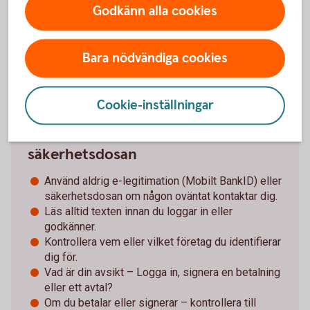
Godkänn alla cookies
Särskilt om det försvunnit pengar. Spara och
dokumentera så mycket information som möjligt
för att kunna överlämna till brottsutredande
Bara nödvändiga cookies
myndigheter i jakten på förövarna.
Cookie-inställningar
Tips för Mobilt BankID och
säkerhetsdosan
Använd aldrig e-legitimation (Mobilt BankID) eller
säkerhetsdosan om någon oväntat kontaktar dig.
Läs alltid texten innan du loggar in eller
godkänner.
Kontrollera vem eller vilket företag du identifierar
dig för.
Vad är din avsikt – Logga in, signera en betalning
eller ett avtal?
Om du betalar eller signerar – kontrollera till