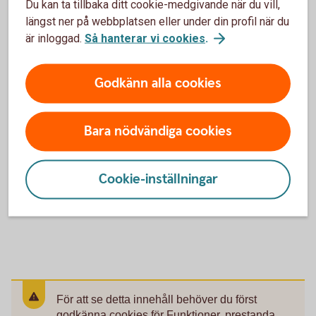
Du kan ta tillbaka ditt cookie-medgivande när du vill,
längst ner på webbplatsen eller under din profil när du
är inloggad.
Så hanterar vi cookies
.
Godkänn alla cookies
TGL Tjänstegrupplivförsäkring
Tjänstegrupplivförsäkring, även kallad TGL, ger ett
Bara nödvändiga cookies
ekonomiskt skydd till familjen vid dödsfall.
Tjänstegrupplivförsäkring
Cookie-inställningar
För att se detta innehåll behöver du först
godkänna cookies för Funktioner, prestanda