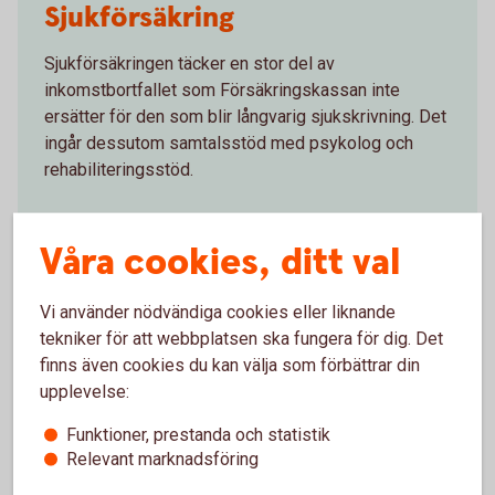
Sjukförsäkring
Sjukförsäkringen täcker en stor del av
inkomstbortfallet som Försäkringskassan inte
ersätter för den som blir långvarig sjukskrivning. Det
ingår dessutom samtalsstöd med psykolog och
rehabiliteringsstöd.
Sjukförsäkring
Våra cookies, ditt val
Vi använder nödvändiga cookies eller liknande
tekniker för att webbplatsen ska fungera för dig. Det
Individuell livförsäkring
finns även cookies du kan välja som förbättrar din
upplevelse:
En livförsäkring ger din familj ett ekonomiskt skydd
Funktioner, prestanda och statistik
om du skulle avlida innan du gått i pension.
Relevant marknadsföring
Individuell
livförsäkring