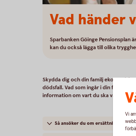
Vad händer v
Sparbanken Göinge Pensionsplan är
kan du också lägga till olika tryggh
Skydda dig och din familj ekonomiskt om
dödsfall. Vad som ingår i din försäkrin
V
information om vart du ska vända dig 
Vi an
webbp
Så ansöker du om ersättning från din
förbä