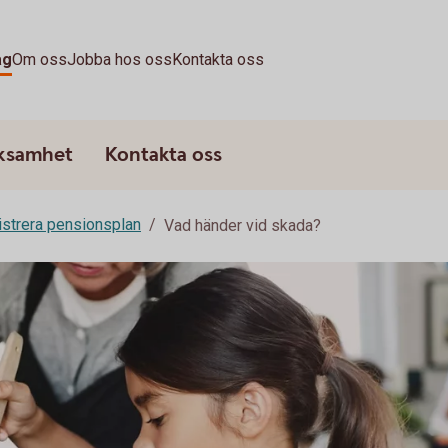
ag
Om oss
Jobba hos oss
Kontakta oss
rksamhet
Kontakta oss
strera pensionsplan
Vad händer vid skada?