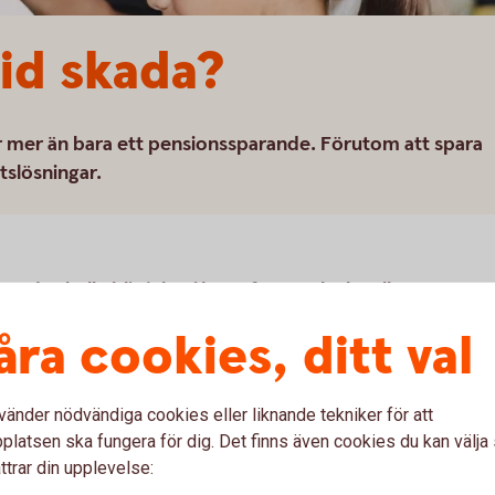
id skada?
 mer än bara ett pensionssparande. Förutom att spara
etslösningar.
 du skulle bli sjuk, råka ut för en olycka eller
g ser du på ditt försäkringsbesked. Här hittar du
åra cookies, ditt val
om du råkar ut för en skada.
vänder nödvändiga cookies eller liknande tekniker för att
latsen ska fungera för dig. Det finns även cookies du kan välj
 sjukförsäkring i Pensionsplan
ttrar din upplevelse: