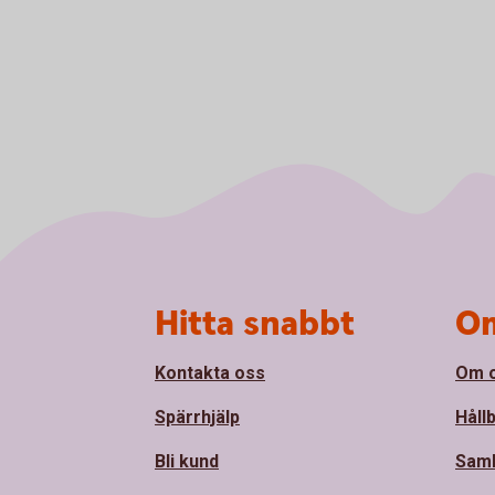
Sidfot
Hitta snabbt
Om
Kontakta oss
Om 
Spärrhjälp
Håll
Bli kund
Sam