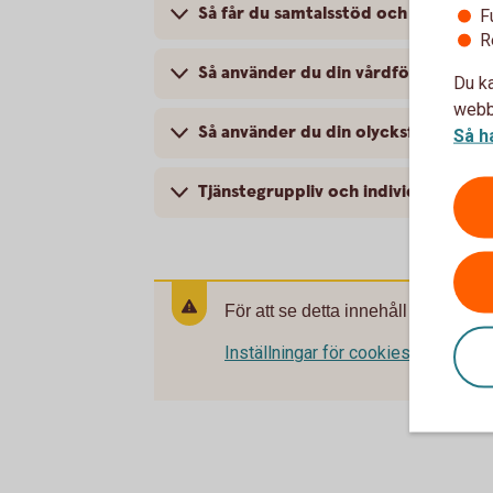
Så får du samtalsstöd och rehabilite
F
R
Så använder du din vårdförsäkring s
Du ka
webbp
Så använder du din olycksfallsförsäk
Så h
Tjänstegruppliv och individuell livfö
För att se detta innehåll behöver d
Inställningar för cookies