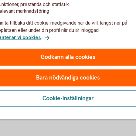
ring som ingår i din Pensionsplan
unktioner, prestanda och statistik
elevant marknadsföring
om ingår i Pensionsplan
n ta tillbaka ditt cookie-medgivande när du vill, längst ner på
latsen eller under din profil när du är inloggad.
ring som ingår i Pensionsplan
anterar vi cookies
.
rsäkring – Vid dödsfall av den försäkrade
Godkänn alla cookies
Bara nödvändiga cookies
u först godkänna cookies för Funktioner, prestanda och statistik.
Cookie-inställningar