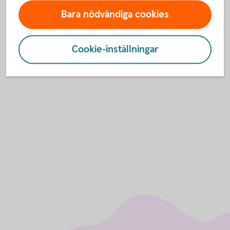
Jag vill inte blippa! Hur gör jag?
Bara nödvändiga cookies
Ring Spärrservice så tar de bort funktionen från ditt
kort.
Cookie-inställningar
08-411 10 11