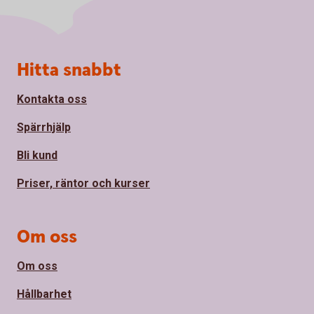
Sidfot
Hitta snabbt
Kontakta oss
Spärrhjälp
Bli kund
Priser, räntor och kurser
Om oss
Om oss
Hållbarhet