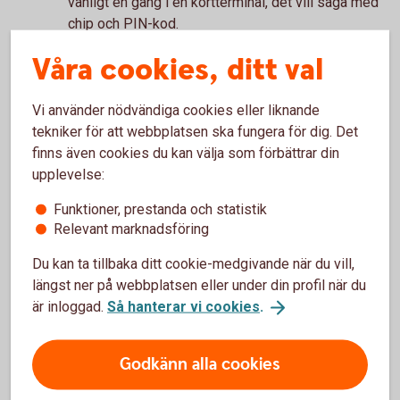
vanligt en gång i en kortterminal, det vill säga med
chip och PIN-kod.
Hur många kronor är ett småköp?
Våra cookies, ditt val
På bankkort Mastercard har vi satt 400 kr som
gräns för att kunna blippa utan PIN-kod. Vid köp
Vi använder nödvändiga cookies eller liknande
över 400 kr kommer du ombes att slå in din PIN-
tekniker för att webbplatsen ska fungera för dig. Det
kod. Denna gräns varierar mellan olika länder.
finns även cookies du kan välja som förbättrar din
upplevelse:
I vilka butiker kan jag blippa?
Funktioner, prestanda och statistik
För att du ska kunna blippa ditt kort i butik behöver
Relevant marknadsföring
terminalen stödja kontaktlösa köp. Än så länge går
det inte att blippa överallt. Leta efter symbolen för
Du kan ta tillbaka ditt cookie-medgivande när du vill,
kontaktlösa betalningar när du ska betala.
längst ner på webbplatsen eller under din profil när du
är inloggad.
Så hanterar vi cookies
.
Finns risken att jag blippar av
misstag om jag är nära en terminal?
Godkänn alla cookies
Nej, kortet ska vara intill terminalen för att
transaktionen ska gå igenom.