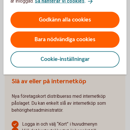
är inloggad.
Så hanterar vi cookies
.
om det behöver aktiveras
Fyll i utgångsdatum och klicka på “Aktivera”
Godkänn alla cookies
Om du saknar internetbanksavtal eller ska aktivera
ett ersättningskort, gör du det genom en första
Bara nödvändiga cookies
transaktion i butik eller i någon av bankomats
automater.
Cookie-inställningar
Logga in och aktivera
bankkort
Slå av eller på internetköp
Nya företagskort distribueras med internetköp
påslaget. Du kan enkelt slå av internetköp som
behörighetsadministratör.
Logga in och välj “Kort” i huvudmenyn