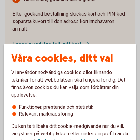
Efter godkänd beställning skickas kort och PIN-kod i
separata kuvert till den adress kortinnehavaren
anmält.
Logga in och beställ nytt
kort
Våra cookies, ditt val
Vi använder nödvändiga cookies eller liknande
tekniker för att webbplatsen ska fungera för dig. Det
Aktivera kort
finns även cookies du kan välja som förbättrar din
upplevelse:
Du som har internetbank aktiverar nya kort i
Funktioner, prestanda och statistik
internetbanken eller appen.
Relevant marknadsföring
Logga in och välj “Kort” i huvudmenyn
Du kan ta tillbaka ditt cookie-medgivande när du vill,
Välj det kortavtal kortet är kopplat till
längst ner på webbplatsen eller under din profil när du
Klicka på det kort det gäller. Det står intill kortet