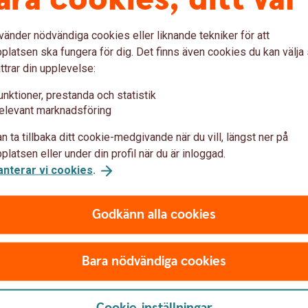
vänder nödvändiga cookies eller liknande tekniker för att
latsen ska fungera för dig. Det finns även cookies du kan välj
ttrar din upplevelse:
agsapp
unktioner, prestanda och statistik
elevant marknadsföring
öretag eller Swish Handel – är ett hett tips att
n ta tillbaka ditt cookie-medgivande när du vill, längst ner på
 får ni flera möjligheter som förenklar ert
latsen eller under din profil när du är inloggad.
anterar vi cookies
.
ch minska risken för bedrägerier.
arbetspass.
sh företagsappen
Godkänn alla cookies
 även ta betalt med QR-kod, samt tagga och
Bara nödvändiga cookies
er om
appen
Cookie-inställningar