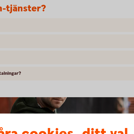
h-tjänster?
alningar?
åra cookies, ditt val