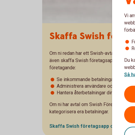
Vi an
webbp
förbä
Skaffa Swish föret
F
R
Om ni redan har ett Swish-avtal – Swish F
Du ka
även skaffa Swish företagsapp. Med denna
webbp
företagande:
Så h
Se inkommande betalningar i realtid o
Administrera användare och fördela 
Hantera återbetalningar direkt i Swi
Om ni har avtal om Swish Företag kan ni
kategorisera era betalningar.
Skaffa Swish företagsapp och läs m