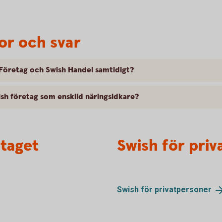
or och svar
h Företag och Swish Handel samtidigt?
ish företag som enskild näringsidkare?
etaget
Swish för pri
Swish för
privatpersoner