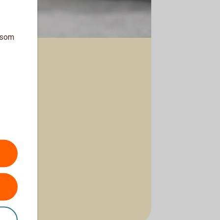
a som