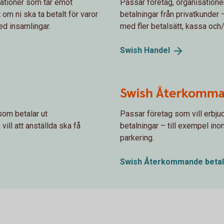
sationer som tar emot
Passar företag, organisation
 om ni ska ta betalt för varor
betalningar från privatkunder 
med insamlingar.
med fler betalsätt, kassa och/
Swish
Handel
Swish Återkomma
som betalar ut
Passar företag som vill erbj
ill att anställda ska få
betalningar – till exempel ino
parkering.
Swish Återkommande
beta