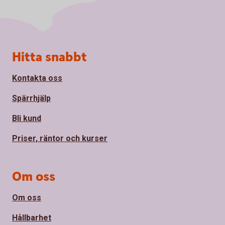
Sidfot
Hitta snabbt
Kontakta oss
Spärrhjälp
Bli kund
Priser, räntor och kurser
Om oss
Om oss
Hållbarhet