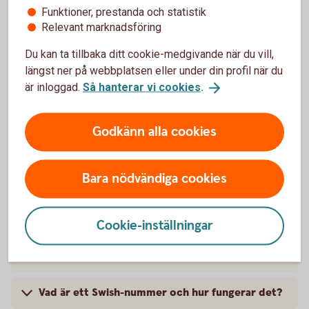
Funktioner, prestanda och statistik
Relevant marknadsföring
Du kan ta tillbaka ditt cookie-medgivande när du vill,
Vanliga frågor och svar, samt
längst ner på webbplatsen eller under din profil när du
är inloggad.
Så hanterar vi cookies
.
villkor
Vad är Swish Utbetalning?
Godkänn alla cookies
Vilka passar Swish Utbetalning för?
Bara nödvändiga cookies
Var kan vi ansöka om Swish Utbetalning?
Cookie-inställningar
Måste vi ha Swish Företag eller Swish Handel för
att skaffa Swish Utbetalning?
Vad är ett Swish-nummer och hur fungerar det?