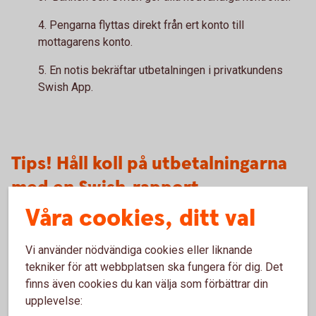
4. Pengarna flyttas direkt från ert konto till
mottagarens konto.
5. En notis bekräftar utbetalningen i privatkundens
Swish App.
Tips! Håll koll på utbetalningarna
med en Swish-rapport
Våra cookies, ditt val
Ni kan enkelt skapa en Swish-rapport för utbetalningarna i
internetbanken. Följ stegen:
Vi använder nödvändiga cookies eller liknande
1. Logga in i internetbanken
tekniker för att webbplatsen ska fungera för dig. Det
2. Gå till översikten: Betala/överföra – Swish – Swish
finns även cookies du kan välja som förbättrar din
funktioner.
upplevelse:
3. Välj Swish-rapport