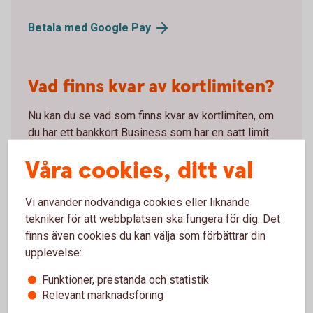
Betala med Google
Pay
Vad finns kvar av kortlimiten?
Nu kan du se vad som finns kvar av kortlimiten, om
du har ett bankkort Business som har en satt limit
per månad. Läs mer på sidan Bankkort Business,
Våra cookies, ditt val
eller kontakta Kundcenter Företag för att få hjälp.
Bankkort
Business
Vi använder nödvändiga cookies eller liknande
Kundcenter
Företag
tekniker för att webbplatsen ska fungera för dig. Det
finns även cookies du kan välja som förbättrar din
upplevelse:
Nu kan du ansluta kortet till
Funktioner, prestanda och statistik
Relevant marknadsföring
Fidesmo Pay