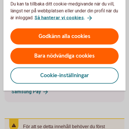
Du kan ta tillbaka ditt cookie-medgivande när du vill,
Med Fidesmo Pay kan du enkelt ansluta ditt
längst ner på webbplatsen eller under din profil när du
bankkort Business till wearables, till exempel en
är inloggad.
Så hanterar vi cookies
.
klocka, ring eller armband och betala i fysisk butik.
Läs mer om hur du
ansluter
Godkänn alla cookies
Bara nödvändiga cookies
Betala med Samsung Pay
Har du en Samsungtelefon och ett bankkort
Cookie-inställningar
Business kan ansluta dig till Samsung Pay.
Samsung
Pay
För att se detta innehåll behöver du först