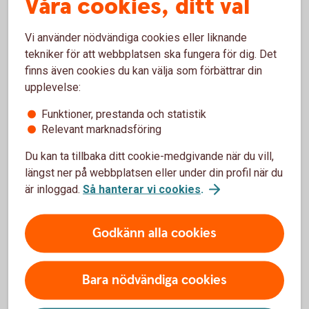
Våra cookies, ditt val
Så här fungerar bankkort Maestro
Vi använder nödvändiga cookies eller liknande
tekniker för att webbplatsen ska fungera för dig. Det
finns även cookies du kan välja som förbättrar din
Råd och tips
upplevelse:
Villkor kort
Funktioner, prestanda och statistik
Relevant marknadsföring
Komplettera ditt kort
Du kan ta tillbaka ditt cookie-medgivande när du vill,
längst ner på webbplatsen eller under din profil när du
är inloggad.
Så hanterar vi cookies
.
Spärra kortet
Godkänn alla cookies
Förlorat ditt kort?
Bara nödvändiga cookies
Spärra och ersätt ditt kort i