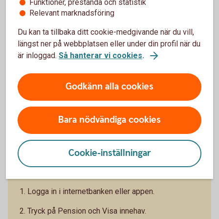
Funktioner, prestanda och statistik
Relevant marknadsföring
Climate Impact - Placera din tjänstepension med
fokus på en hållbar utveckling (swedbank-
Du kan ta tillbaka ditt cookie-medgivande när du vill,
robur.se)
längst ner på webbplatsen eller under din profil när du
är inloggad.
Så hanterar vi cookies
.
Godkänn alla cookies
Se dina försäkringar
Bara nödvändiga cookies
Du kan se dina försäkringar och byta fonder i både
internetbanken, appen eller via portalen Mina
Cookie-inställningar
Försäkringar.
I internetbanken och appen
1. Logga in i internetbanken eller appen.
2. Tryck på Pension och Visa innehav.