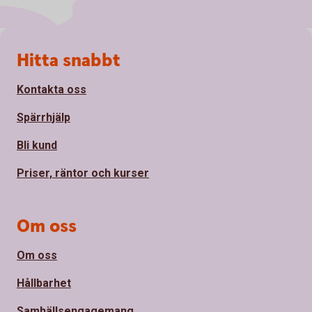
Sidfot
Hitta snabbt
Kontakta oss
Spärrhjälp
Bli kund
Priser, räntor och kurser
Om oss
Om oss
Hållbarhet
Samhällsengagemang