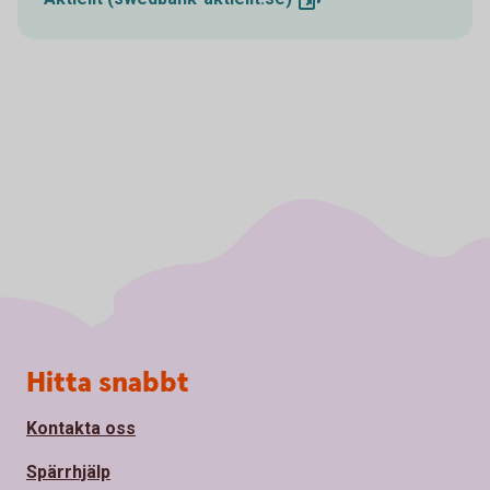
Sidfot
Hitta snabbt
Kontakta oss
Spärrhjälp