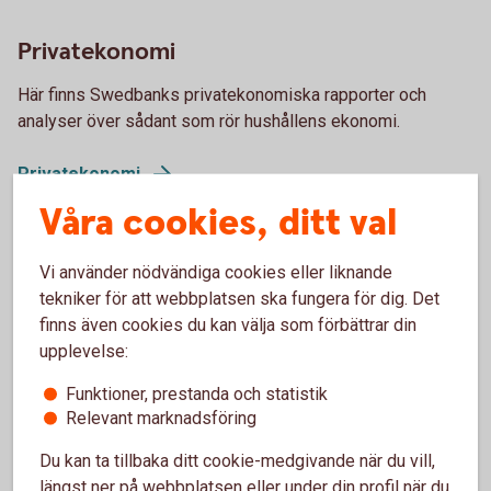
Privatekonomi
Här finns Swedbanks privatekonomiska rapporter och
analyser över sådant som rör hushållens ekonomi.
Privatekonomi
Våra cookies, ditt val
Företagande
Vi använder nödvändiga cookies eller liknande
tekniker för att webbplatsen ska fungera för dig. Det
Vi analyserar hur omvärlden på olika sätt påverkar företag
finns även cookies du kan välja som förbättrar din
och företagare. Vi redovisar undersökningar, bland annat
upplevelse:
över hur Sveriges företag mår.
Funktioner, prestanda och statistik
Företagande
Relevant marknadsföring
Du kan ta tillbaka ditt cookie-medgivande när du vill,
längst ner på webbplatsen eller under din profil när du