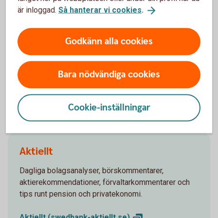
Swedbank TV
är inloggad.
Så hanterar vi cookies
.
I våra program kommenteras och analyseras aktuella
händelser på börsen, makroanalys och i
Godkänn alla cookies
omvärldsbevakning.
TV-sändningar, Swedbank
TV
Bara nödvändiga cookies
Cookie-inställningar
Aktiellt
Dagliga bolagsanalyser, börskommentarer,
aktierekommendationer, förvaltarkommentarer och
tips runt pension och privatekonomi.
Aktiellt
(swedbank-aktiellt.se)