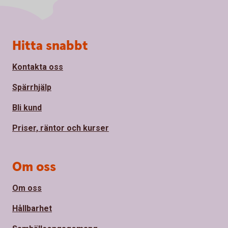
Sidfot
Hitta snabbt
Kontakta oss
Spärrhjälp
Bli kund
Priser, räntor och kurser
Om oss
Om oss
Hållbarhet