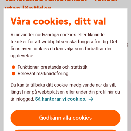
utan löptider
Våra cookies, ditt val
Vill du slippa tänka på löptider? Om du siktar på god
avkastning över tid och vill slippa bekymra dig över
Vi använder nödvändiga cookies eller liknande
börssvängningar och löptider kan så kallade varierande
tekniker för att webbplatsen ska fungera för dig. Det
räntefonder vara något för dig. Här väljer förvaltaren löptid på
finns även cookies du kan välja som förbättrar din
placeringarna utifrån sin egen tro kring ränteutvecklingen
upplevelse:
framöver.
Funktioner, prestanda och statistik
Relevant marknadsföring
Du kan ta tillbaka ditt cookie-medgivande när du vill,
Förräntningstakt, duration och
längst ner på webbplatsen eller under din profil när du
är inloggad.
Så hanterar vi cookies
.
marknadsräntor
Förräntningstakt/avkastning
Godkänn alla cookies
Förräntningstakten (Yield to maturity) visar den