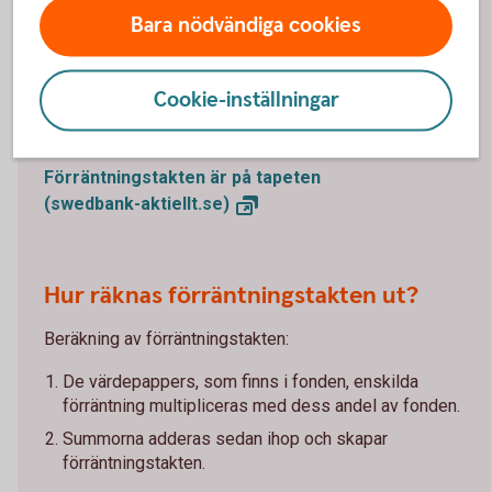
avkastning som räntefonden skulle få 12 månader
Bara nödvändiga cookies
framåt vid ett oförändrat ränteläge/oförändrade
marknadsräntor. Förräntningstakten uppdateras en
Cookie-inställningar
gång i månaden. I angivna förräntningstakter är alla
avgifter redan dragna.
Förräntningstakten är på tapeten
(swedbank-aktiellt.se)
Hur räknas förräntningstakten ut?
Beräkning av förräntningstakten:
De värdepappers, som finns i fonden, enskilda
förräntning multipliceras med dess andel av fonden.
Summorna adderas sedan ihop och skapar
förräntningstakten.