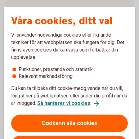
Våra Selectionfonder - ett bekvämt
Våra cookies, ditt val
fondval
Har du svårt att välja fond? Med våra fonder
Vi använder nödvändiga cookies eller liknande
Swedbank Robur Selection blir det lättare att välja.
tekniker för att webbplatsen ska fungera för dig. Det
Det enda du behöver fundera över är hur länge du
finns även cookies du kan välja som förbättrar din
ska spara och om du vill ta mer eller mindre risk.
upplevelse:
Sedan sköter vi förvaltningen åt dig och anpassar
Funktioner, prestanda och statistik
fonderna efter vad som händer på marknaden.
Relevant marknadsföring
Selectionfonder - Swedbank Robur
Selection
Du kan ta tillbaka ditt cookie-medgivande när du vill,
längst ner på webbplatsen eller under din profil när du
är inloggad.
Så hanterar vi cookies
.
Godkänn alla cookies
Mer information