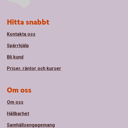
Sidfot
Hitta snabbt
Kontakta oss
Spärrhjälp
Bli kund
Priser, räntor och kurser
Om oss
Om oss
Hållbarhet
Samhällsengagemang