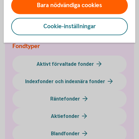
Fondtyper - lär dig mer om olika typer av
fonder
Bara nödvändiga cookies
Fonder - börja
fondspara
Cookie-inställningar
Fondtyper
Aktivt förvaltade fonder
Indexfonder och indexnära fonder
Räntefonder
Aktiefonder
Blandfonder