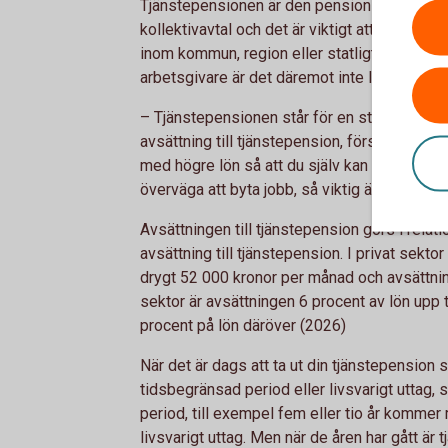
Tjänstepensionen är den pension de flesta få
kollektivavtal och det är viktigt att kolla va
inom kommun, region eller statligt så finns d
arbetsgivare är det däremot inte lika självklar
– Tjänstepensionen står för en stor del av d
avsättning till tjänstepension, försök förha
med högre lön så att du själv kan spara. Vill
överväga att byta jobb, så viktig är tjänste
Avsättningen till tjänstepension görs i relatio
avsättning till tjänstepension. I privat sektor
drygt 52 000 kronor per månad och avsättning
sektor är avsättningen 6 procent av lön upp 
procent på lön däröver (2026)
När det är dags att ta ut din tjänstepension sk
tidsbegränsad period eller livsvarigt uttag, 
period, till exempel fem eller tio år komme
livsvarigt uttag. Men när de åren har gått är 