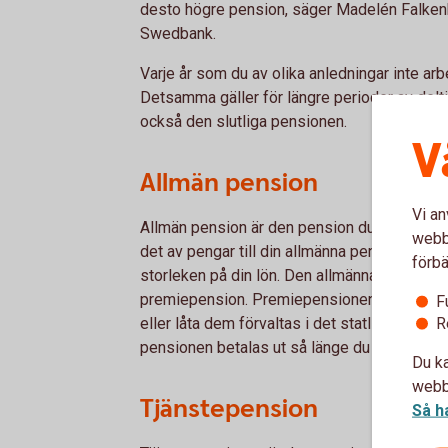
desto högre pension, säger Madelén Falkenh
Swedbank.
Varje år som du av olika anledningar inte a
Detsamma gäller för längre perioder av delti
också den slutliga pensionen.
V
Allmän pension
Vi an
Allmän pension är den pension du får från st
webbp
det av pengar till din allmänna pension via s
förbä
storleken på din lön. Den allmänna pensione
premiepension. Premiepensionen är den del 
F
R
eller låta dem förvaltas i det statliga förva
pensionen betalas ut så länge du lever.
Du ka
webbp
Tjänstepension
Så h