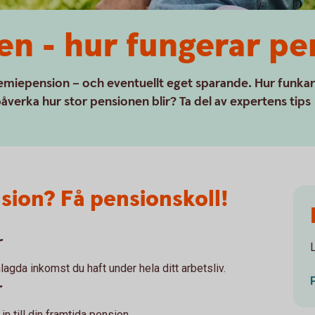
en - hur fungerar pe
emiepension – och eventuellt eget sparande. Hur funkar
verka hur stor pensionen blir? Ta del av expertens tips
sion? Få pensionskoll!
r
gda inkomst du haft under hela ditt arbetsliv.
r
 in till din framtida pension.