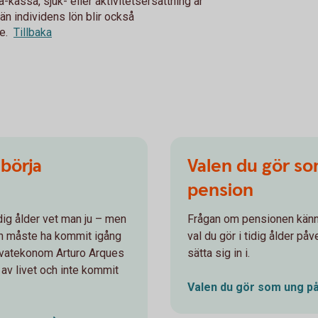
a-kassa, sjuk- eller aktivitetsersättning är
n individens lön blir också
e.
Tillbaka
 börja
Valen du gör so
pension
idig ålder vet man ju – men
Frågan om pensionen känn
en måste ha kommit igång
val du gör i tidig ålder på
privatekonom Arturo Arques
sätta sig in i.
n av livet och inte kommit
Valen du gör som ung p