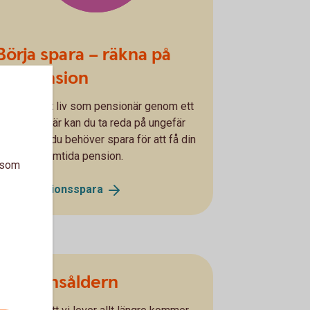
Börja spara – räkna på
din pension
Påverka ditt liv som pensionär genom ett
sparande. Här kan du ta reda på ungefär
hur mycket du behöver spara för att få din
önskade framtida pension.
a som
Börja
pensionsspara
Pensionsåldern