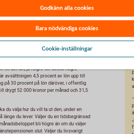
I
r från sin arbetsgivare. Det styrs av
Godkänn alla cookies
d som gäller på din arbetsplats. Om du jobbar
et alltid tjänstepension. Hos privata
t.
Bara nödvändiga cookies
s
in framtida pension. Gör din arbetsgivare inte
ndla så att de tänker om eller kompenserar
Cookie-inställningar
 arbetsgivaren ändå inte erbjuda det bör du
pensionen, säger Madelén Falkenhäll.
n till din lön, ju högre lön desto högre
 är avsättningen 4,5 procent av lön upp till
 på 30 procent på lön däröver, i offentlig
till drygt 52 000 kronor per månad och 31,5
–
a du välja hur du vill ta ut den, under en
så länge du lever. Väljer du en tidsbegränsad
r månadsbeloppet bli högre än om du väljer
tjänstepensionen slut. Väljer du livsvarigt