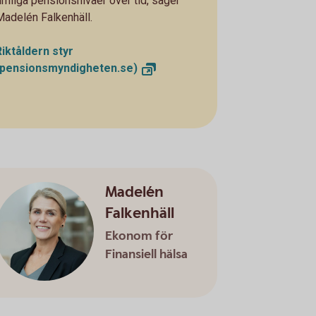
rimliga pensionsnivåer över tid, säger
Madelén Falkenhäll.
Riktåldern styr
(pensionsmyndigheten.se)
Madelén
Falkenhäll
Ekonom för
Finansiell hälsa