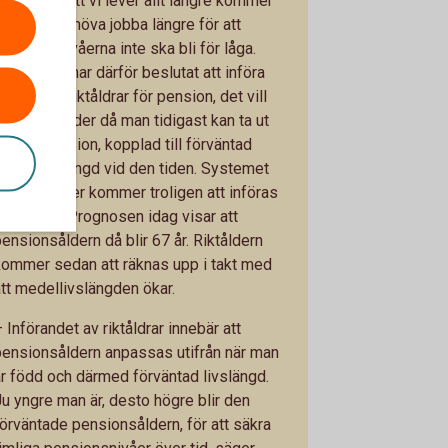
 takt med att vi lever allt längre kommer
vi också behöva jobba längre för att
pensionsnivåerna inte ska bli för låga.
Riksdagen har därför beslutat att införa
å kallade riktåldrar för pension, det vill
säga den ålder då man tidigast kan ta ut
allmän pension, kopplad till förväntad
medellivslängd vid den tiden. Systemet
med riktålder kommer troligen att införas
från 2026. Prognosen idag visar att
pensionsåldern då blir 67 år. Riktåldern
kommer sedan att räknas upp i takt med
att medellivslängden ökar.
 Införandet av riktåldrar innebär att
pensionsåldern anpassas utifrån när man
är född och därmed förväntad livslängd.
Ju yngre man är, desto högre blir den
förväntade pensionsåldern, för att säkra