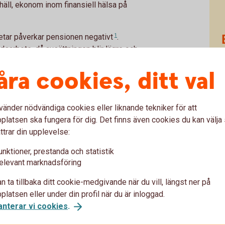
äll, ekonom inom finansiell hälsa på
rbetar påverkar pensionen
negativt
1
.
dsarbete, då avsättningen blir lägre och
åra cookies, ditt val
vänder nödvändiga cookies eller liknande tekniker för att
aten. När du arbetar och har en inkomst sätts
latsen ska fungera för dig. Det finns även cookies du kan välj
katten, där avsättningens storlek beror på
ttrar din upplevelse:
n består av två delar: Inkomstpension och
som du antingen själv kan placera i fonder
unktioner, prestanda och statistik
elevant marknadsföring
lsalternativet, AP7 Såfa. Den allmänna
n ta tillbaka ditt cookie-medgivande när du vill, längst ner på
latsen eller under din profil när du är inloggad.
anterar vi cookies
.