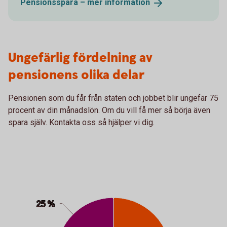
Pensionsspara – mer
information
Ungefärlig fördelning av
pensionens olika delar
Pensionen som du får från staten och jobbet blir ungefär 75
procent av din månadslön. Om du vill få mer så börja även
spara själv. Kontakta oss så hjälper vi dig.
Chart
Pie chart with 3 slices.
25 %
25 %