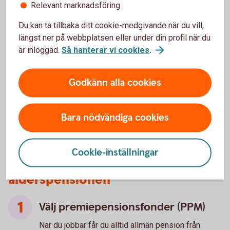
Relevant marknadsföring
föräldrapenning, arbetslöshetsersättning och sjuk-
eller aktivitetsersättning. Läs mer på
Du kan ta tillbaka ditt cookie-medgivande när du vill,
Pensionsmyndighetens webbplats.
längst ner på webbplatsen eller under din profil när du
är inloggad.
Så hanterar vi cookies
.
Pensionsunderlaget och pensionsgrundande
inkomst
(pensionsmyndigheten.se)
Godkänn alla cookies
Bara nödvändiga cookies
Cookie-inställningar
4 snabba tips – så kan du påverka
ålderspensionen
Välj premiepensionsfonder (PPM)
När du jobbar får du alltid allmän pension från