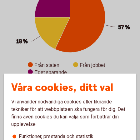
57 %
57 %
18 %
18 %
Från staten
Från jobbet
Eget sparande
Våra cookies, ditt val
End of interactive chart.
Vi använder nödvändiga cookies eller liknande
tekniker för att webbplatsen ska fungera för dig. Det
Vad grundas din pension på?
finns även cookies du kan välja som förbättrar din
upplevelse:
Pensionen grundas på de inkomster du haft under
ditt liv - din pensionsgrundande inkomst. Utöver
Funktioner, prestanda och statistik
inkomst från jobb kan den även bestå av