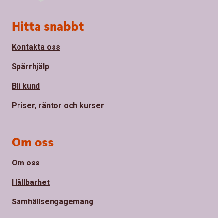
Sidfot
Hitta snabbt
Kontakta oss
Spärrhjälp
Bli kund
Priser, räntor och kurser
Om oss
Om oss
Hållbarhet
Samhällsengagemang