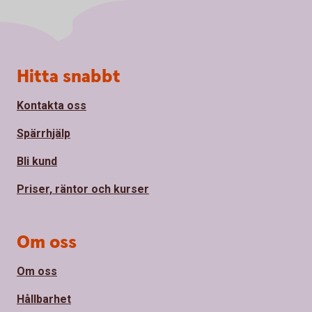
Sidfot
Hitta snabbt
Kontakta oss
Spärrhjälp
Bli kund
Priser, räntor och kurser
Om oss
Om oss
Hållbarhet