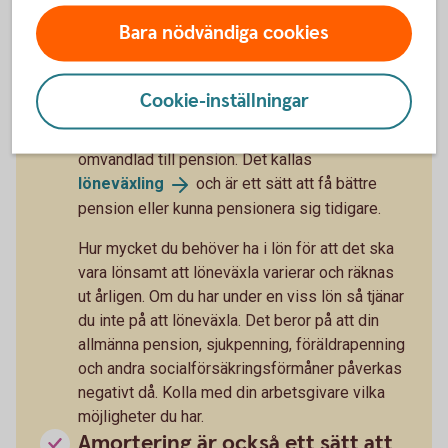
sin pension? Arturo tipsar
Bara nödvändiga cookies
Löneväxling - ett sätt att öka
pensionen
Cookie-inställningar
Du som anställd kan få en del av din lön
omvandlad till pension. Det kallas
löneväxling
och är ett sätt att få bättre
pension eller kunna pensionera sig tidigare.
Hur mycket du behöver ha i lön för att det ska
vara lönsamt att löneväxla varierar och räknas
ut årligen. Om du har under en viss lön så tjänar
du inte på att löneväxla. Det beror på att din
allmänna pension, sjukpenning, föräldrapenning
och andra socialförsäkringsförmåner påverkas
negativt då. Kolla med din arbetsgivare vilka
möjligheter du har.
Amortering är också ett sätt att