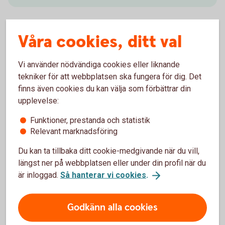
Våra cookies, ditt val
Få pengar att växa
Vi använder nödvändiga cookies eller liknande
Genom att spara regelbundet, vara långsiktig och ta
tekniker för att webbplatsen ska fungera för dig. Det
hänsyn till avgifter kan även ett blygsamt men
finns även cookies du kan välja som förbättrar din
regelbundet sparande med tiden växa till ett
upplevelse:
betydande belopp.
Funktioner, prestanda och statistik
Relevant marknadsföring
Så får du pengar att växa - läs vår rapport
(pdf)
Du kan ta tillbaka ditt cookie-medgivande när du vill,
längst ner på webbplatsen eller under din profil när du
är inloggad.
Så hanterar vi cookies
.
Godkänn alla cookies
Finns det andra sätt att trygga