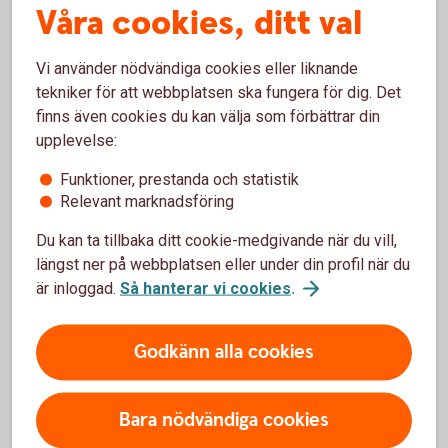
Våra cookies, ditt val
Vi använder nödvändiga cookies eller liknande
Därför ska du samla ihop dina
tekniker för att webbplatsen ska fungera för dig. Det
betallösningar
finns även cookies du kan välja som förbättrar din
upplevelse:
Du gör det enklare både för dig och dina kunder om du
samlar allt som har med betalningar att göra på ett ställe.
Funktioner, prestanda och statistik
Här listar vi fördelarna.
Relevant marknadsföring
Du kan ta tillbaka ditt cookie-medgivande när du vill,
Så blir betallösningarna smidiga
(swedbankpay.se)
längst ner på webbplatsen eller under din profil när du
är inloggad.
Så hanterar vi cookies
.
Intresserad av räntan?
Godkänn alla cookies
Swedbank gör regelbundet analyser av svensk och
internationell ekonomi. De handlar om räntor, konjunkturer,
Bara nödvändiga cookies
hållbarhet, valutor och mycket annat. Allt finns samlat här.
Varsågod att ta för dig.