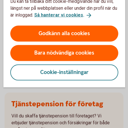
Du kan ta tillbaka ditt cookie-medgivande när du vill,
längst ner på webbplatsen eller under din profil när du
är inloggad.
Så hanterar vi cookies
.
Våra kunder är nöjda
Godkänn alla cookies
Vi fortsätter att stärka vår ställning på
Bara nödvändiga cookies
tjänstepensionsområdet. I årets SKI-undersökning
klättrade vi till en andraplats när det handlar om
kundnöjdhet.
Cookie-inställningar
Tjänstepension för företag
Vill du skaffa tjänstepension till företaget? Vi
erbjuder tjänstepension och försäkringar för både