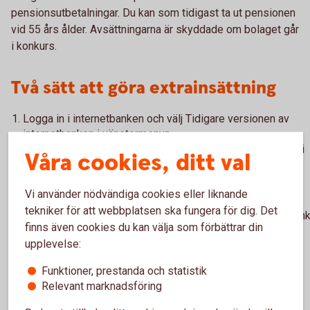
pensionsutbetalningar. Du kan som tidigast ta ut pensionen
vid 55 års ålder. Avsättningarna är skyddade om bolaget går
i konkurs.
Två sätt att göra extrainsättning
Logga in i internetbanken och välj Tidigare versionen av
internetbanken i vänstermenyn.
Klicka på
spara/placera > pension > köp
Välj försäkring i
Våra cookies, ditt val
listan och klicka på engångsöverföring.
Betala in via
bankgironummer 5799-8999
. Meddela på
Vi använder nödvändiga cookies eller liknande
inbetalningen vilket försäkringsnummer pengarna ska
tekniker för att webbplatsen ska fungera för dig. Det
bokföras på. Vill du ha en extra faktura? Kontakta Swedban
finns även cookies du kan välja som förbättrar din
Försäkring på telefon 08-58 59 05 56.
upplevelse:
Vill du ha hjälp med extrainsättning till pensionen? Fyll i
Funktioner, prestanda och statistik
dina uppgifter här så kontaktar vi dig.
Relevant marknadsföring
Extrainsättning pension -
kontaktformulär