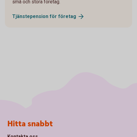
små och stora företag.
Tjänstepension för
företag
Sidfot
Hitta snabbt
Kontakta oss