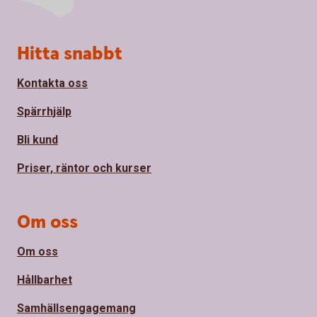
Sidfot
Hitta snabbt
Kontakta oss
Spärrhjälp
Bli kund
Priser, räntor och kurser
Om oss
Om oss
Hållbarhet
Samhällsengagemang