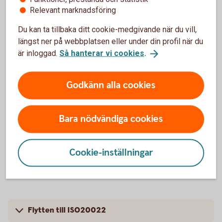
Relevant marknadsföring
ISO20022-baserade betalningsfiler
Du kan ta tillbaka ditt cookie-medgivande när du vill,
längst ner på webbplatsen eller under din profil när du
är inloggad.
Så hanterar vi cookies
.
High value payments flyttades till
Godkänn alla cookies
ISO20022 i mars 2023
High-Value-Payments gick över till ISO20022 som
Bara nödvändiga cookies
standard för en stor del av våra internationella
betalningar: EUR med större belopp (high value
payments) och internationella betalningar i andra
Cookie-inställningar
valutor som skickas via SWIFT.
Flytten till ISO20022