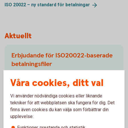
ISO 20022 – ny standard för
betalningar
Aktuellt
Erbjudande för ISO20022-baserade
betalningsfiler
ISO20022 är en internationell standard för finansiella
Våra cookies, ditt val
meddelanden (betalfiler) i XML-format. Swedbank
erbjuder möjlighet att ta emot betalningsuppdrag och
leverera information till våra kunder för följande
Vi använder nödvändiga cookies eller liknande
tjänster.
tekniker för att webbplatsen ska fungera för dig. Det
finns även cookies du kan välja som förbättrar din
upplevelse:
Funktioner, prestanda och statistik