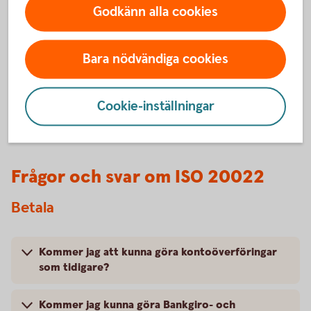
förändringar finns
Godkänn alla cookies
lite längre ner på
sidan!
Bara nödvändiga cookies
Cookie-inställningar
Frågor och svar om ISO 20022
Betala
Kommer jag att kunna göra kontoöverföringar
som tidigare?
Kommer jag kunna göra Bankgiro- och