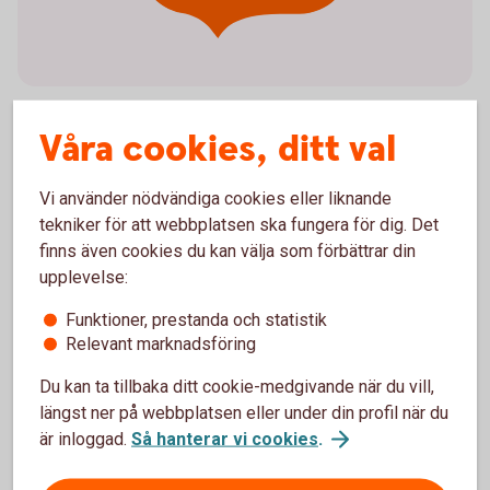
Våra cookies, ditt val
Viktig information
Vi använder nödvändiga cookies eller liknande
tekniker för att webbplatsen ska fungera för dig. Det
Bankgironummer och Plusgironummer kommer
finns även cookies du kan välja som förbättrar din
att finnas kvar
upplevelse:
OCR som fakturareferens kvarstår
Det blir obligatoriskt att ange
Funktioner, prestanda och statistik
betalningsmottagarens namn vid
Relevant marknadsföring
kontoöverföringar, löneutbetalningar och vid
bankgiro- och plusgirobetalning
Du kan ta tillbaka ditt cookie-medgivande när du vill,
längst ner på webbplatsen eller under din profil när du
är inloggad.
Så hanterar vi cookies
.
Fler viktiga