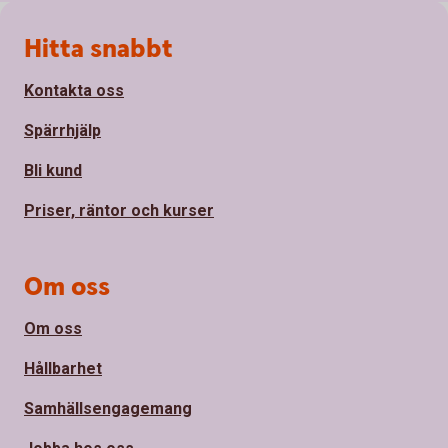
Sidfot
Hitta snabbt
Kontakta oss
Spärrhjälp
Bli kund
Priser, räntor och kurser
Om oss
Om oss
Hållbarhet
Samhällsengagemang