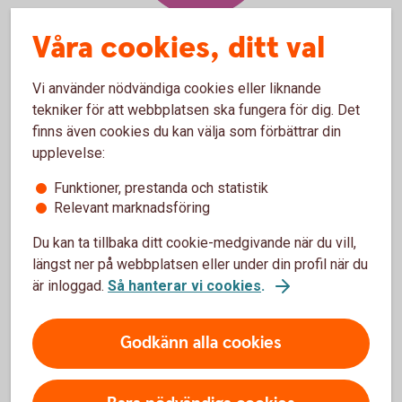
Våra cookies, ditt val
Vi använder nödvändiga cookies eller liknande
tekniker för att webbplatsen ska fungera för dig. Det
Överblick i internetbanken
finns även cookies du kan välja som förbättrar din
upplevelse:
Via internetbanken får ni en bra överblick och kan
Funktioner, prestanda och statistik
enkelt hantera företagets betalningsordrar samt
Relevant marknadsföring
transaktioner och till exempel:
Du kan ta tillbaka ditt cookie-medgivande när du vill,
Godkänna betalningsordrar
längst ner på webbplatsen eller under din profil när du
Se lista och detaljvy över betalningsordrar samt
transaktioner
är inloggad.
Så hanterar vi cookies
.
Makulera betalningsordrar och/eller transaktioner
Godkänn alla cookies