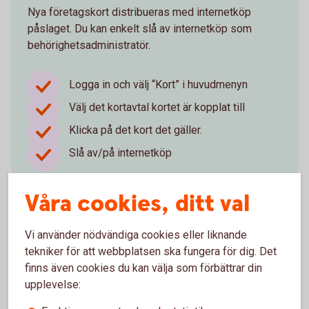
Nya företagskort distribueras med internetköp
påslaget. Du kan enkelt slå av internetköp som
behörighetsadministratör.
Logga in och välj “Kort” i huvudmenyn
Välj det kortavtal kortet är kopplat till
Klicka på det kort det gäller.
Slå av/på internetköp
För att kortinnehavaren ska kunna använda sitt kort
Våra cookies, ditt val
på nätet behöver kortet först aktiveras.
Vi använder nödvändiga cookies eller liknande
Logga in och beställ nytt kort
tekniker för att webbplatsen ska fungera för dig. Det
finns även cookies du kan välja som förbättrar din
upplevelse: