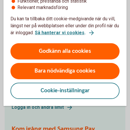
Funktioner, prestanda och statistik
Ändra limit
Relevant marknadsföring
Du kan ta tillbaka ditt cookie-medgivande när du vill,
Du väljer limit när kortet läggs upp för första gången.
längst ner på webbplatsen eller under din profil när du
Du kan när som helst ändra limiten.
är inloggad.
Så hanterar vi cookies
.
Logga in och välj ”Kort” i huvudmenyn
Godkänn alla cookies
Välj det kortavtal kortet är kopplat till
Klicka på det kort du vill ändra limit för
Bara nödvändiga cookies
Klicka på länken "Ändra limit"
Ändra limit
Cookie-inställningar
Kontrollera, godkänn och signera
Logga in och ändra limit
Kom igång med Samsung Pay