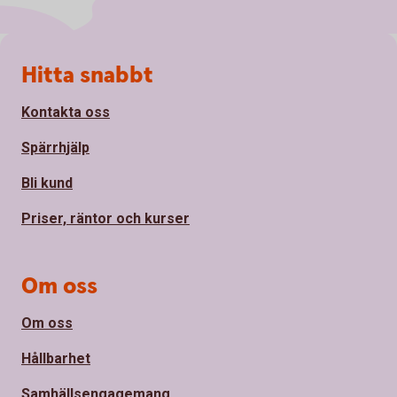
Sidfot
Hitta snabbt
Kontakta oss
Spärrhjälp
Bli kund
Priser, räntor och kurser
Om oss
Om oss
Hållbarhet
Samhällsengagemang