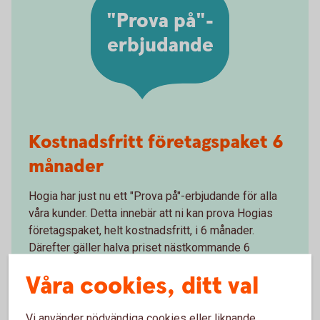
"Prova på"-
erbjudande
Kostnadsfritt företagspaket 6
månader
Hogia har just nu ett "Prova på"-erbjudande för alla
våra kunder. Detta innebär att ni kan prova Hogias
företagspaket, helt kostnadsfritt, i 6 månader.
Därefter gäller halva priset nästkommande 6
månader. Läs mer om erbjudandet.
Våra cookies, ditt val
Hogia företagspaket - "Prova på"-erbjudande
för våra
kunder
Vi använder nödvändiga cookies eller liknande