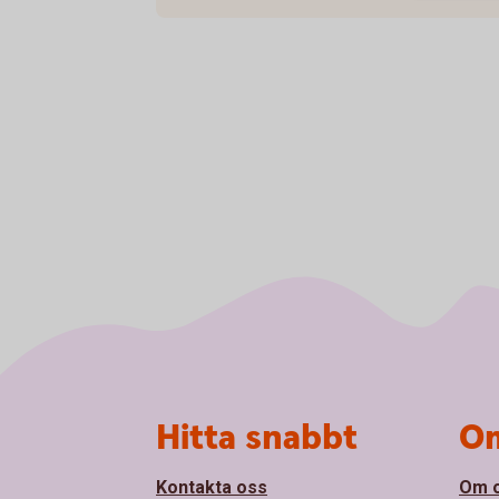
Sidfot
Hitta snabbt
Om
Kontakta oss
Om 