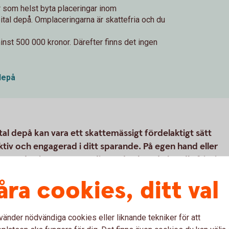
 som helst byta placeringar inom
tal depå. Omplaceringarna är skattefria och du
nst 500 000 kronor. Därefter finns det ingen
depå
al depå kan vara ett skattemässigt fördelaktigt sätt
ktiv och engagerad i ditt sparande. På egen hand eller
en depå som passar dig. Sedan kan du handla fritt i
llet för kapitalbeskattning vid försäljning betalar du en
åra cookies, ditt val
du inte behöver deklarera för vinster och förluster vid
säkring depå / Företagskapital depå.
vänder nödvändiga cookies eller liknande tekniker för att