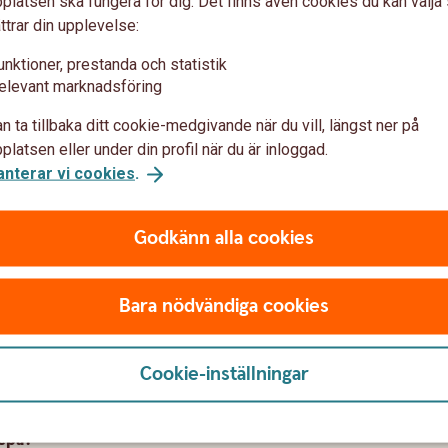
latsen ska fungera för dig. Det finns även cookies du kan välj
ttrar din upplevelse:
epå / Företagskapital depå
unktioner, prestanda och statistik
elevant marknadsföring
n ta tillbaka ditt cookie-medgivande när du vill, längst ner på
latsen eller under din profil när du är inloggad.
anterar vi cookies
.
var
Godkänn alla cookies
Bara nödvändiga cookies
Cookie-inställningar
Depå?