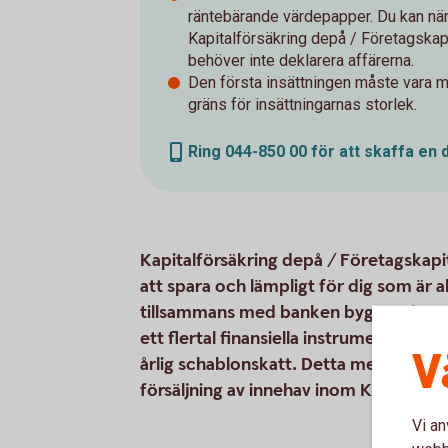
räntebärande värdepapper. Du kan när
Kapitalförsäkring depå / Företagskapi
behöver inte deklarera affärerna.
Den första insättningen måste vara mi
gräns för insättningarnas storlek.
Ring 044-850 00 för att skaffa en 
Kapitalförsäkring depå / Företagskapit
att spara och lämpligt för dig som är a
tillsammans med banken bygger du upp 
ett flertal finansiella instrument. I stä
V
årlig schablonskatt. Detta medför att 
försäljning av innehav inom Kapitalför
Vi an