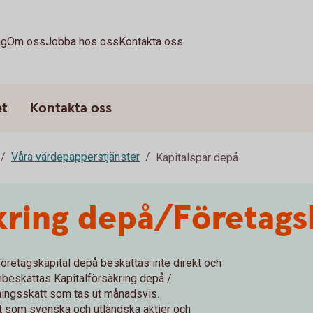
ag
Om oss
Jobba hos oss
Kontakta oss
et
Kontakta oss
Våra värdepapperstjänster
Kapitalspar depå
kring depå/Företags
 Företagskapital depå beskattas inte direkt och
onbeskattas Kapitalförsäkring depå /
ingsskatt som tas ut månadsvis.
ent som svenska och utländska aktier och