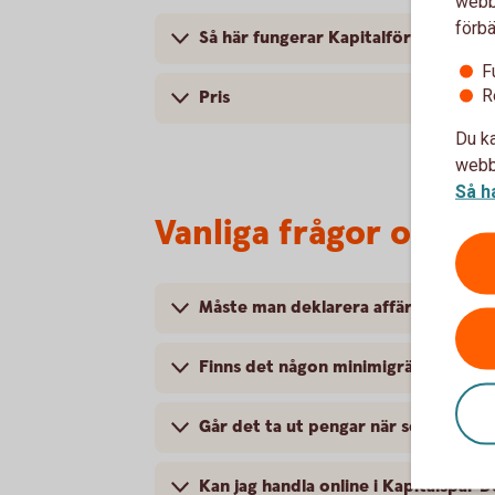
webbp
förbä
Så här fungerar Kapitalförsäkring d
F
R
Pris
Du ka
webbp
Så h
Vanliga frågor och s
Måste man deklarera affärerna?
Finns det någon minimigräns?
Går det ta ut pengar när som helst?
Kan jag handla online i Kapitalspar 