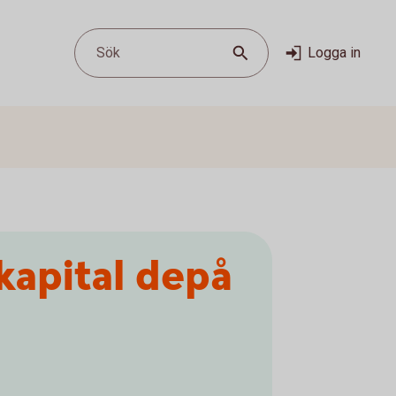
Sök
Logga in
kapital depå