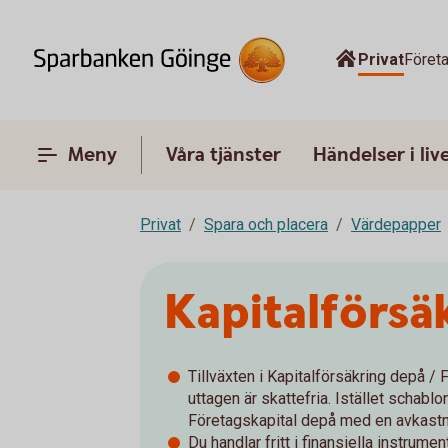
Privat
Föret
Meny
Våra tjänster
Händelser i liv
Privat
Spara och placera
Värdepapper
Kapitalförsä
Tillväxten i Kapitalförsäkring depå /
uttagen är skattefria. Istället schabl
Företagskapital depå med en avkastn
Du handlar fritt i finansiella instrum