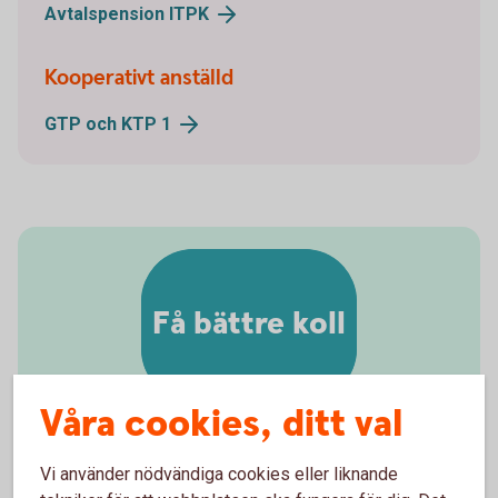
Avtalspension ITPK
Kooperativt anställd
GTP och KTP 1
Få bättre koll
Våra cookies, ditt val
Vi använder nödvändiga cookies eller liknande
Flytta din avtalspension till oss