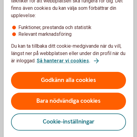
tekniker för att webbplatsen ska fungera för dig. Det
finns även cookies du kan välja som förbättrar din
Vill du få en bättre koll på hela din pension? Då kan
upplevelse:
det vara en idé att flytta din kollektivavtalade
Funktioner, prestanda och statistik
tjänstepension - avtalspensionen - till oss.
Relevant marknadsföring
Flytta kollektivavtal tjänstepension
Du kan ta tillbaka ditt cookie-medgivande när du vill,
längst ner på webbplatsen eller under din profil när du
är inloggad.
Så hanterar vi cookies
.
Godkänn alla cookies
Bara nödvändiga cookies
Cookie-inställningar