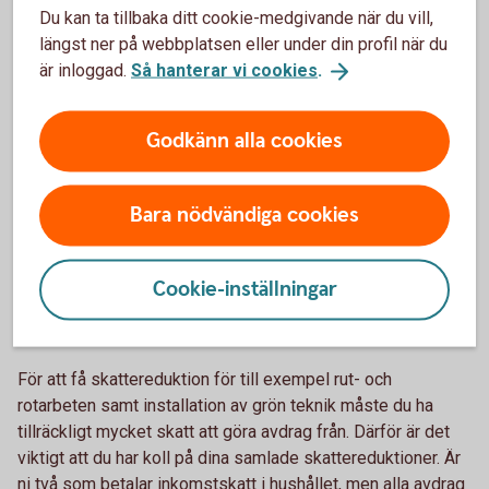
Du kan ta tillbaka ditt cookie-medgivande när du vill,
Om du har ett investeringsparkonto (ISK) behöver du inte
längst ner på webbplatsen eller under din profil när du
redovisa kapitalvinst eller kapitalförlust. Detta då dina
är inloggad.
Så hanterar vi cookies
.
tillgångar på ISK schablonbeskattas.
Godkänn alla cookies
Du kan räkna ut omkostnadsbelopp på två sätt, antingen
med hjälp av genomsnittsmetoden eller med hjälp av
schablonmetoden. Läs mer på Skatteverkets webbplats.
Bara nödvändiga cookies
Räkna ut ditt omkostnadsbelopp
(skatteverket.se)
Cookie-inställningar
Har du betalat tillräckligt mycket skatt för
att få reduktion?
För att få skattereduktion för till exempel rut- och
rotarbeten samt installation av grön teknik måste du ha
tillräckligt mycket skatt att göra avdrag från. Därför är det
viktigt att du har koll på dina samlade skattereduktioner. Är
ni två som betalar inkomstskatt i hushållet, men alla avdrag