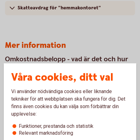
Skatteavdrag för "hemmakontoret"
Mer information
Omkostnadsbelopp - vad är det och hur
räknar du ut det?
Våra cookies, ditt val
När du säljer aktier, och andra värdepapper, så redovisar du
försäljningen i din deklaration. I samband med detta ska du
Vi använder nödvändiga cookies eller liknande
räkna ut och fylla i omkostnadsbeloppet för din försäljning.
tekniker för att webbplatsen ska fungera för dig. Det
finns även cookies du kan välja som förbättrar din
Omkostnadsbeloppet är summan av dina
upplevelse:
anskaffningsutgifter - oftast det belopp du sammanlagt har
betalat för dina värdepapper. Du behöver ditt
Funktioner, prestanda och statistik
försäljningspris och ditt omkostnadsbelopp när du ska
Relevant marknadsföring
räkna ut vinst eller förlust.