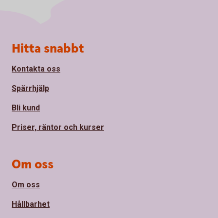
Sidfot
Hitta snabbt
Kontakta oss
Spärrhjälp
Bli kund
Priser, räntor och kurser
Om oss
Om oss
Hållbarhet