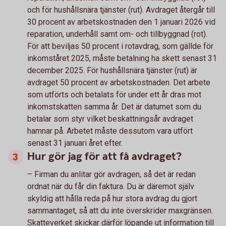
och för hushållsnära tjänster (rut). Avdraget återgår till
30 procent av arbetskostnaden den 1 januari 2026 vid
reparation, underhåll samt om- och tillbyggnad (rot).
För att beviljas 50 procent i rotavdrag, som gällde för
inkomståret 2025, måste betalning ha skett senast 31
december 2025. För hushållsnära tjänster (rut) är
avdraget 50 procent av arbetskostnaden. Det arbete
som utförts och betalats för under ett år dras mot
inkomstskatten samma år. Det är datumet som du
betalar som styr vilket beskattningsår avdraget
hamnar på. Arbetet måste dessutom vara utfört
senast 31 januari året efter.
Hur gör jag för att få avdraget?
– Firman du anlitar gör avdragen, så det är redan
ordnat när du får din faktura. Du är däremot själv
skyldig att hålla reda på hur stora avdrag du gjort
sammantaget, så att du inte överskrider maxgränsen.
Skatteverket skickar därför löpande ut information till