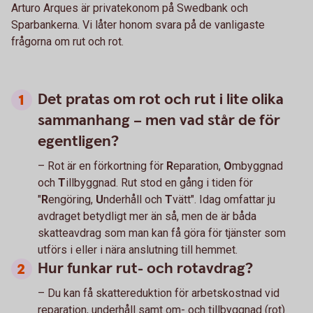
Arturo Arques är privatekonom på Swedbank och
Sparbankerna. Vi låter honom svara på de vanligaste
frågorna om rut och rot.
Det pratas om rot och rut i lite olika
sammanhang – men vad står de för
egentligen?
– Rot är en förkortning för
R
eparation,
O
mbyggnad
och
T
illbyggnad. Rut stod en gång i tiden för
"
R
engöring,
U
nderhåll och
T
vätt". Idag omfattar ju
avdraget betydligt mer än så, men de är båda
skatteavdrag som man kan få göra för tjänster som
utförs i eller i nära anslutning till hemmet.
Hur funkar rut- och rotavdrag?
– Du kan få skattereduktion för arbetskostnad vid
reparation, underhåll samt om- och tillbyggnad (rot)