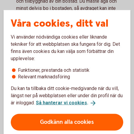
och tillbyggnad av din bostad. Du måste äga och
minst delvis bo i bostaden, så avdraget kan inte
användas i hyresrätter. I rut-avdraget ingår förutom
Våra cookies, ditt val
städning, även till exempel barnpassning, reparation
av vitvaror och snöskottning. Material och
Vi använder nödvändiga cookies eller liknande
resekostnader ger däremot inte rätt till rot- och
tekniker för att webbplatsen ska fungera för dig. Det
rutavdrag.
Finns det något mer som är viktigt att
finns även cookies du kan välja som förbättrar din
upplevelse:
tänka på?
Funktioner, prestanda och statistik
– Ja, först och främst måste du ha en inkomst att göra
Relevant marknadsföring
avdragen mot. Du kan alltså inte få rot- eller rutavdrag
utbetalade i rena pengar, utan avdragen kvittas mot
Du kan ta tillbaka ditt cookie-medgivande när du vill,
andra skatter, avslutar vår privatekonom Arturo
längst ner på webbplatsen eller under din profil när du
Arques.
är inloggad.
Så hanterar vi cookies
.
Godkänn alla cookies
Höj bolånet för renovering?