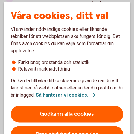
tystnadsplikt. Det innebär att ingen får någon
information om samtalet. Mer information om hur dina
Våra cookies, ditt val
personuppgifter behandlas av Falck Healthcare finns i
integritetspolicyn
(falcksverige.se)
.
Vi använder nödvändiga cookies eller liknande
tekniker för att webbplatsen ska fungera för dig. Det
finns även cookies du kan välja som förbättrar din
upplevelse:
Funktioner, prestanda och statistik
Relevant marknadsföring
Tjänsten är
kostnadsfri
Du kan ta tillbaka ditt cookie-medgivande när du vill,
längst ner på webbplatsen eller under din profil när du
är inloggad.
Så hanterar vi cookies
.
Godkänn alla cookies