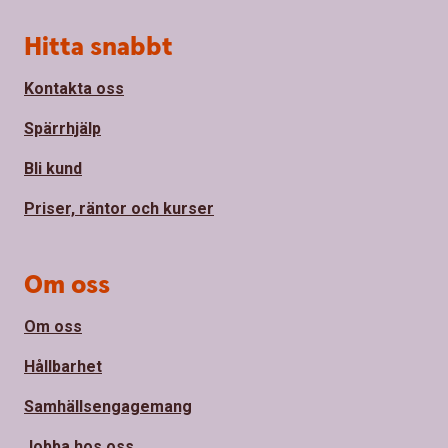
Sidfot
Hitta snabbt
Kontakta oss
Spärrhjälp
Bli kund
Priser, räntor och kurser
Om oss
Om oss
Hållbarhet
Samhällsengagemang
Jobba hos oss