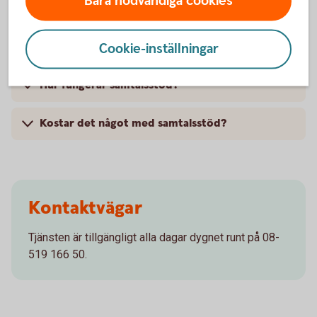
Vanliga frågor och svar
Bara nödvändiga cookies
Vad är samtalsstöd?
Cookie-inställningar
Hur fungerar samtalsstöd?
Kostar det något med samtalsstöd?
Kontaktvägar
Tjänsten är tillgängligt alla dagar dygnet runt på 08-
519 166 50.