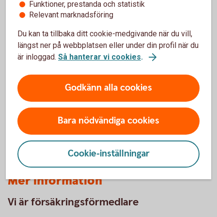
Funktioner, prestanda och statistik
Relevant marknadsföring
Du kan ta tillbaka ditt cookie-medgivande när du vill,
längst ner på webbplatsen eller under din profil när du
är inloggad.
Så hanterar vi cookies
.
Har olyckan varit framme?
Här kan du göra din anmälan och ansöka om
Godkänn alla cookies
ersättning.
Skadeanmälan – anmäl skada
Bara nödvändiga cookies
Cookie-inställningar
Mer information
Vi är försäkringsförmedlare