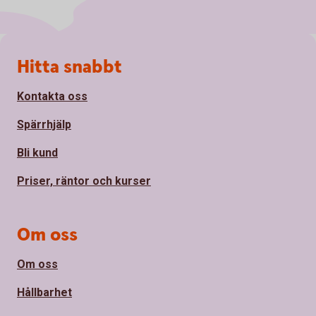
Sidfot
Hitta snabbt
Kontakta oss
Spärrhjälp
Bli kund
Priser, räntor och kurser
Om oss
Om oss
Hållbarhet