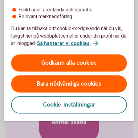
Funktioner, prestanda och statistik
Relevant marknadsföring
Du kan ta tillbaka ditt cookie-medgivande när du vill,
Produktfakta och villkor
längst ner på webbplatsen eller under din profil när du
är inloggad.
Så hanterar vi cookies
.
Faktablad Gravidförsäkring (pdf)
Förköpsinformation Gravidförsäkring (pdf)
Godkänn alla cookies
Villkor Gravidförsäkring (pdf)
Bara nödvändiga cookies
Cookie-inställningar
Anmäl skada