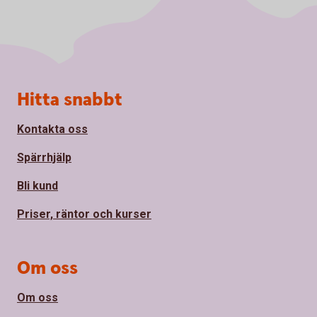
Sidfot
Hitta snabbt
Kontakta oss
Spärrhjälp
Bli kund
Priser, räntor och kurser
Om oss
Om oss