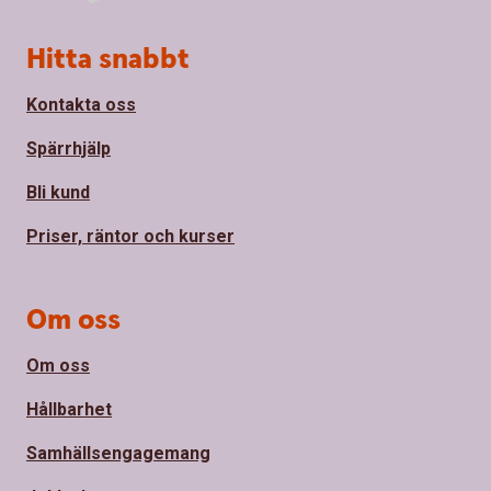
Sidfot
Hitta snabbt
Kontakta oss
Spärrhjälp
Bli kund
Priser, räntor och kurser
Om oss
Om oss
Hållbarhet
Samhällsengagemang