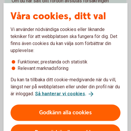
Om du har sålt ditt fordon avslutas försäkringen
normalt automatiskt från det datum då ägarbytet
Våra cookies, ditt val
registreras hos Transportstyrelsen.
Om du vill avsluta försäkringen av andra anledningar
Vi använder nödvändiga cookies eller liknande
så kan du göra det på huvudförfallodagen.
tekniker för att webbplatsen ska fungera för dig. Det
finns även cookies du kan välja som förbättrar din
upplevelse:
Funktioner, prestanda och statistik
Relevant marknadsföring
Du kan ta tillbaka ditt cookie-medgivande när du vill,
Släp- och husvagnsförsäkring
längst ner på webbplatsen eller under din profil när du
är inloggad.
Så hanterar vi cookies
.
Om du säljer ett släp eller en husvagn avslutas
försäkringen normalt inte automatiskt som för bil
och andra fordon. Kontakta oss så hjälper vi dig att
Godkänn alla cookies
avsluta försäkringen.
Om du vill avsluta försäkringen av andra anledningar