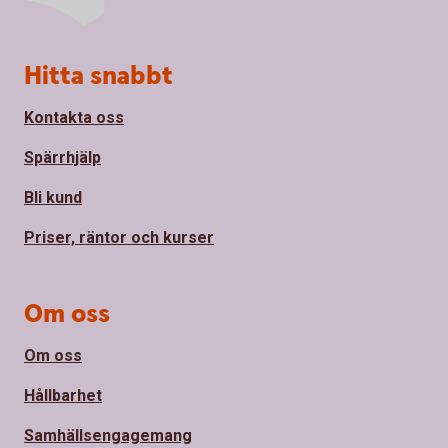
Sidfot
Hitta snabbt
Kontakta oss
Spärrhjälp
Bli kund
Priser, räntor och kurser
Om oss
Om oss
Hållbarhet
Samhällsengagemang