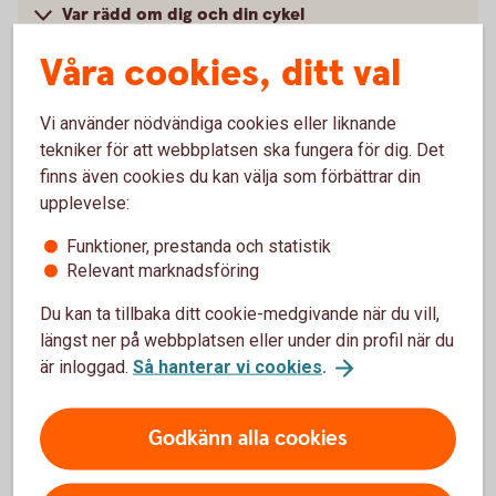
Var rädd om dig och din cykel
Våra cookies, ditt val
Vi använder nödvändiga cookies eller liknande
Skaffa hemförsäkring hyresrätt
tekniker för att webbplatsen ska fungera för dig. Det
finns även cookies du kan välja som förbättrar din
upplevelse:
Via internetbanken
Funktioner, prestanda och statistik
Logga in, få ett försäkringsförslag och teckna din
Relevant marknadsföring
försäkring
Du kan ta tillbaka ditt cookie-medgivande när du vill,
Skaffa
försäkringen
längst ner på webbplatsen eller under din profil när du
är inloggad.
Så hanterar vi cookies
.
Via telefon
Godkänn alla cookies
Direkt kontakt med våra specialister på försäkring.